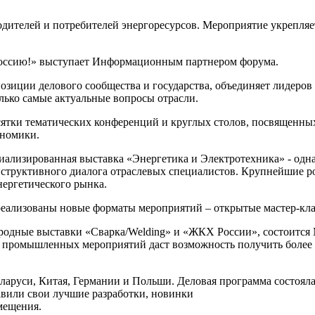
дителей и потребителей энергоресурсов. Мероприятие укрепляе
ссию!» выступает Информационным партнером форума.
зиции делового сообщества и государства, объединяет лидеров
олько самые актуальные вопросы отрасли.
ятки тематических конференций и круглых столов, посвященны
ономики.
ализированная выставка «Энергетика и Электротехника» - одн
структивного диалога отраслевых специалистов. Крупнейшие р
нергетического рынка.
реализованы новые форматы мероприятий – открытые мастер-кла
дные выставки «Сварка/Welding» и «ЖКХ России», состоится М
х промышленных мероприятий даст возможность получить более 
аруси, Китая, Германии и Польши. Деловая программа состояла 
авили свои лучшие разработки, новинки
мещения.