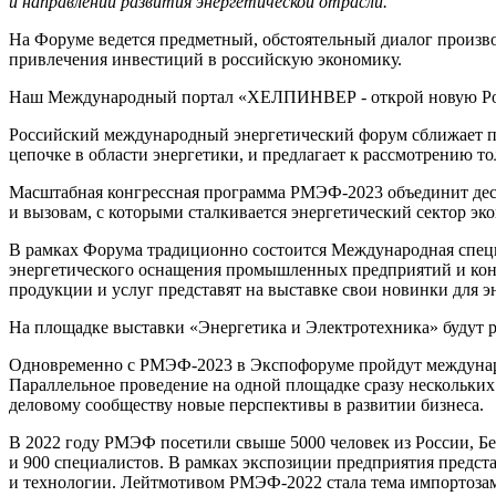
и направлений развития энергетической отрасли.
На Форуме ведется предметный, обстоятельный диалог произво
привлечения инвестиций в российскую экономику.
Наш Международный портал «ХЕЛПИНВЕР - открой новую Ро
Российский международный энергетический форум сближает по
цепочке в области энергетики, и предлагает к рассмотрению т
Масштабная конгрессная программа РМЭФ-2023 объединит дес
и вызовам, с которыми сталкивается энергетический сектор эк
В рамках Форума традиционно состоится Международная специ
энергетического оснащения промышленных предприятий и кон
продукции и услуг представят на выставке свои новинки для э
На площадке выставки «Энергетика и Электротехника» будут 
Одновременно с РМЭФ-2023 в Экспофоруме пройдут междунаро
Параллельное проведение на одной площадке сразу нескольки
деловому сообществу новые перспективы в развитии бизнеса.
В 2022 году РМЭФ посетили свыше 5000 человек из России, Бел
и 900 специалистов. В рамках экспозиции предприятия предст
и технологии. Лейтмотивом РМЭФ-2022 стала тема импортоза