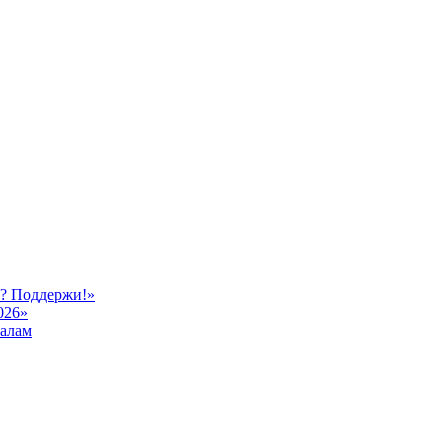
ь? Поддержи!»
026»
иалам