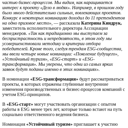
частью бизнес-процессов. Мы видим, как наращивается
интерес к проекту «Дело в людях». Например, в прошлом году
было много действительно сильных, вовлекающих проектов.
Конкурс в некоторых номинациях доходил до 11 претендентов
на одно призовое место»,
—
рассказала
Катерина Киндрук,
заместитель исполнительного директора Ассоциации
менеджеров.
«Так как традиционно мы выступаем за
беспристрастность и непредвзятость, в этом году мы
усовершенствовали методику и критерии отбора
победителей. Кроме того, следуя трендам ESG-сообщества,
мы ввели четыре новые номинации: «Поколение будущего»,
«Устойчивый туризм», «ESG-старт» и «ESG-
трансформация». Мы уверены, что одни из самых ярких
заявок будут поданы именно в этих номинациях».
В номинации
«ESG-трансформация»
будут рассматриваться
проекты, в которых отражены глубинные внутренние
изменения производственных и бизнес-процессов компаний с
учетом ESG-принципов.
В
«ESG-старт»
могут участвовать организации с опытом
работы в ESG менее трех лет, которые только встают на путь
социально ответственного ведения бизнеса.
Номинация
«Устойчивый туризм»
приглашает к участию