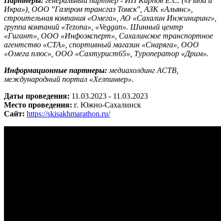
Партнёры:
генеральный партнёр - ИП Карпов Е.С. («Рыба и
Икра»), ООО "Газпром трансгаз Томск", АЗК «Альянс»,
строительная компания «Омега», АО «Сахалин Инжиниринг»,
группа компаний «
Tezona
», «
Veggan
».
Шинный центр
«Гигант», ООО «Инфоэксперт», Сахалинское транспортное
агентство «СТА», спортивный магазин «Снаряга», ООО
«Омега плюс», ООО «Сахтурист65», Туроператор «Дрим».
Информационные партнеры:
медиахолдинг АСТВ,
международный портал «Хелпинвер».
Даты проведения:
11.03.2023 - 11.03.2023
Место проведения:
г. Южно-Сахалинск
Сайт:
https://skisakhmarathon.ru/