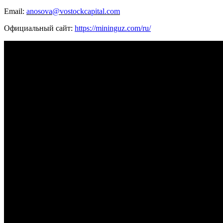
Email:
anosova
@
vostockcapital
.
com
Официальный сайт:
https
://
mininguz
.
com
/
ru
/