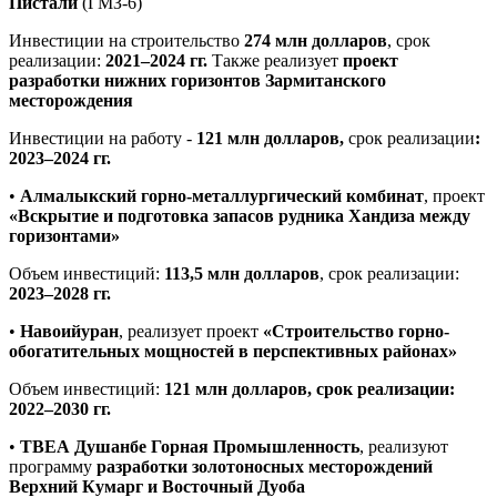
Пистали
(ГМЗ-6)
Инвестиции на строительство
274 млн долларов
, срок
реализации:
2021–2024 гг.
Также реализует
проект
разработки нижних горизонтов Зармитанского
месторождения
Инвестиции на работу -
121 млн долларов,
срок реализации
:
2023–2024 гг.
•
Алмалыкский горно-металлургический комбинат
, проект
«Вскрытие и подготовка запасов рудника Хандиза между
горизонтами»
Объем инвестиций:
113,5 млн долларов
, срок реализации:
2023–2028 гг.
•
Навоийуран
, реализует проект
«Строительство горно-
обогатительных мощностей в перспективных районах»
Объем инвестиций:
121 млн долларов, срок реализации:
2022–2030 гг.
•
ТВЕА Душанбе Горная Промышленность
, реализуют
программу
разработки золотоносных месторождений
Верхний Кумарг и Восточный Дуоба