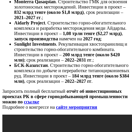
Monterra
Qasaqstan
. Строительство ГМК для освоения
золотоносных месторождений. Инвестиции в проект –
832 млрд тенге (около $1,8 млрд)
, срок реализации –
2021–2027 гг
.;
Aidarly
Project
. Строительство горно-обогатительного
комплекса и разработка месторождения меди Айдарлы.
Инвестиции в проект –
1,08 трлн тенге ($2,27 млрд)
,
запуск производства
намечен на
2027 год
;
Sunlight
Investments
. Рекультивация хвостохранилищ и
строительство горно-обогатительного комбината.
Инвестиции в проект –
200 млрд тенге (около $420
млн)
; срок реализации –
2022–2031 гг
.;
БСК-Казахстан
. Строительство горно-обогатительного
комплекса по добыче и переработке титаноциркониевых
руд. Инвестиции в проект –
184 млрд тенге (около $384
млн)
, срок реализации –
2022–2027 гг
.
Запросить полный бесплатный
отчёт об
инвестиционных
проектах РК в сфере горнодобывающей промышленности
можно по
ссылке
Подробнее о конгрессе на
сайте мероприятия