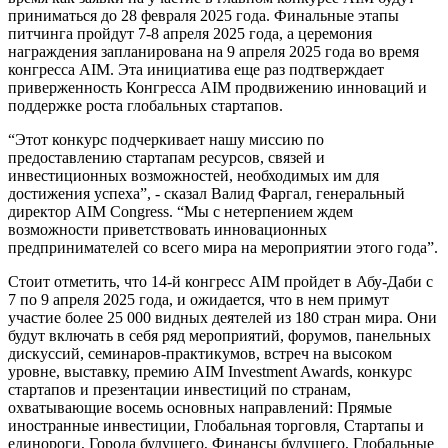
приниматься
до
28
февраля
2025
 года
.
Финальные
этапы
питчинга
пройдут
7-8
апреля
2025
 года
,
а
 церемония 
награждения
запланирована
на
9
апреля
2025
года
во
 время 
конгресса
AIM
.
Эта
инициатива
еще
 раз 
подтверждает
приверженность
Конгресса
AIM
продвижению
инноваций
и
поддержке
роста
глобальных
стартапов
.
“
Этот
конкурс
подчеркивает
нашу
миссию
по
предоставлению 
стартапам
ресурсов
,
связей
и
инвестиционных
возможностей
,
необходимых
 им 
для
достижения 
успеха
”
,
-
сказал
Валид
Фаргал
,
генеральный
директор
AIM
Congress
.
“
Мы
 с 
нетерпением
ждем
возможности
приветствовать
инновационных
предпринимателей
со
всего
мира
на
мероприятии
этого
года
”
.
Стоит
отметить
, 
что
14
-
й
конгресс
AIM
пройдет
в
Абу
-
Даби
с
7
по
9
апреля
2025
года
, и 
ожидается
, что в нем примут 
участие
более
 25 
000
видных
деятелей
из
180
стран
мира
.
Они
будут
включать
 в 
себя
ряд
мероприятий
,
форумов
,
панельных
дискуссий
,
 семинаров-
практикумов
,
встреч
 на 
высоком
уровне
,
выставку
,
премию
AIM
Investment
Awards
,
конкурс
стартапов
и
презентации
инвестиций
 по 
странам
,
охватывающие
восемь
основных
направлений
:
Прямые
иностранные
инвестиции
,
Глобальная
торговля
,
Стартапы
и
единороги
,
Города
будущего
, 
Финансы
 будущего
,
Глобальные