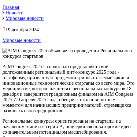
Главная
Новости
Мировые новости
19 декабря 2024
Мировые новости
AIM
Congress
2025
 с 
гордостью
представляет
свой
долгожданный
региональный
питч
-
конкурс
2025
года
 - 
платформу
, 
призванную
продемонстрировать
самые
яркие
и
инновационные
технологические
стартапы
со
всего
мира
.
Это
мероприятие
, которое 
начнется
с
региональных
конкурсов
18
декабря
и
завершится
грандиозным
финалом
на
AIM
Congress
2025
7-9
апреля
2025
года
, 
обещает
стать
поворотным
моментом
для
начинающих
предпринимателей
, 
стремящихся
развивать
свои
предприятия
.
Региональные
конкурсы
ориентированы
на
стартапы
на
начальном
этапе
и
 в 
серии
 А
,
подчеркивая
новаторские
идеи
со
значительным
потенциалом
масштабирования
.