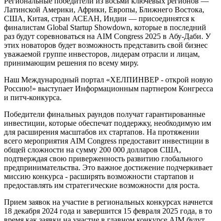
Региональные
победители
из
восьми
ключевых
регионов
—
Латинской
Америки
,
Африки
,
Европы
,
Ближнего
Востока
,
США
,
Китая
,
стран
АСЕАН
,
Индии
—
присоединятся
к
финалистам
Global
Startup
Showdown
,
 которые в 
последний
раз
 будут 
соревноваться
на
AIM
Congress
2025
в
Абу
-
Даби
.
 У 
этих
новаторов
будет
возможность
представить
свой
бизнес
уважаемой
группе
инвесторов
,
лидерам
отрасли
и
 лицам, 
принимающим 
решения
 по всему 
миру
.
Наш Международный портал «ХЕЛПИНВЕР - открой новую
Россию!» выступает Информационным партнером Конгресса
и
питч
-
конкурс
а.
Победители
финальных
раундов
получат
гарантированные
инвестиции
,
 которые 
обеспечат
поддержку
,
необходимую
 им 
для
 расширения 
масштабов
их
стартапов
.
 На протяжении 
всего
мероприятия
AIM
Congress
 предоставит 
инвестиции
в
общей
сложности
 на 
сумму
200
 000 долларов США
,
подтверждая
свою
приверженность
развитию
глобального
предпринимательства
.
Это
важное
достижение
подчеркивает
миссию
конкурса
 - расширять 
возможности
стартапов
и
предоставлять
им
стратегические
возможности
 для 
роста
.
Прием 
заявок
на
 участие 
в
региональных
конкурсах
начнется
18
декабря
2024
года
и
завершится
15
февраля
2025
 года
,
 в то 
время
 как 
заявки
на
 участие 
в
главном
конкурсе
AIM
будут