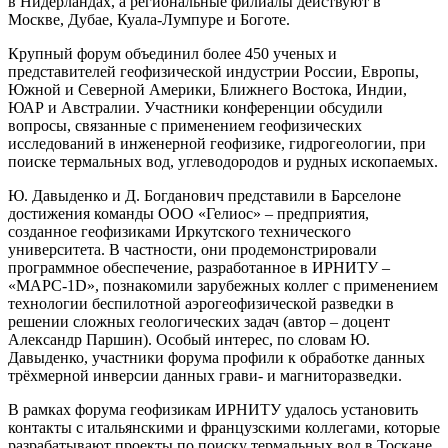
в Нидерландах, а региональные филиалы действуют в
Москве, Дубае, Куала-Лумпуре и Боготе.
Крупный форум объединил более 450 ученых и
представителей геофизической индустрии России, Европы,
Южной и Северной Америки, Ближнего Востока, Индии,
ЮАР и Австралии. Участники конференции обсудили
вопросы, связанные с применением геофизических
исследований в инженерной геофизике, гидрогеологии, при
поиске термальных вод, углеводородов и рудных ископаемых.
Ю. Давыденко и Д. Богданович представили в Барселоне
достижения команды ООО «Гелиос» – предприятия,
созданное геофизиками Иркутского технического
университета. В частности, они продемонстрировали
программное обеспечение, разработанное в ИРНИТУ –
«МАРС-1D», познакомили зарубежных коллег с применением
технологии беспилотной аэрогеофизической разведки в
решении сложных геологических задач (автор – доцент
Александр Паршин). Особый интерес, по словам Ю.
Давыденко, участники форума профили к обработке данных
трёхмерной инверсии данных грави- и магниторазведки.
В рамках форума геофизикам ИРНИТУ удалось установить
контакты с итальянскими и французскими коллегами, которые
разрабатывают проекты по поиску термальных вод в Тоскане