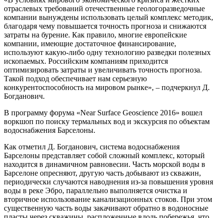
отраслевых требований отечественные геологоразведочные
компании вынуждены использовать целый комплекс методик,
благодаря чему повышается точность прогноза и снижаются
затраты на бурение. Как правило, многие европейские
компании, имеющие достаточное финансирование,
используют какую-либо одну технологию разведки полезных
ископаемых. Российским компаниям приходится
оптимизировать затраты и увеличивать точность прогноза.
Такой подход обеспечивает нам серьезную
конкурентоспособность на мировом рынке», – подчеркнул Д.
Богданович.
В программу форума «Near Surface Geoscience 2016» вошел
воркшоп по поиску термальных вод и экскурсия по объектам
водоснабжения Барселоны.
Как отметил Д. Богданович, система водоснабжения
Барселоны представляет собой сложный комплекс, который
находится в динамичном равновесии. Часть морской воды в
Барселоне опресняют, другую часть добывают из скважин,
периодически случаются наводнения из-за повышения уровня
воды в реке Эбро, параллельно выполняется очистка и
вторичное использование канализационных стоков. При этом
существенную часть воды закачивают обратно в водоносные
пласты через скважины, распложенные вдоль побережья, что