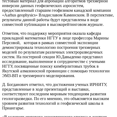
тестовый материал для апробации алгоритмов трехмерной
инверсии данных геофизических аэросистем,
предоставленный старшим геофизиком канадской компании
«Aarhus geophysics» Владиславом Каминским. В перспективе,
результаты данной работы будут представлены в виде
совместной публикации в высокорейтинговом журнале.
Отметим, что поддержку мероприятия оказала кафедра
прикладной математики НГТУ в лице профессора Марины
Персовой, которая в рамках совместной экспозиции
демонстрировала технологию построения трехмерных
моделей по результатам различных электроразведочных
систем. На постерной секции Ю.Давыденко представил
исследование, выполненное в сотрудничестве с учеными
НГТУ, посвященные поиску кимберлитовых трубок в
Якутской алмазоносной провинции с помощью технологии
ЭМЗ-ВП и трехмерного моделирования.
Д. Богданович отметил, что достижения ученых ИРНИТУ,
представленные в ходе презентаций и выставки,
соответствуют последним мировым тенденциям развития
геологоразведки. По его мнению, это объясняется высоким
уровнем развития технологий и геофизической школы в
Приангарье.
«В условиях мирового экономического кризиса и жестких