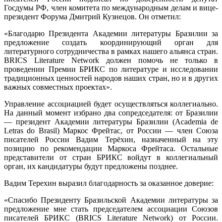
Госдумы РФ, член комитета по международным делам и вице-
президент Форума Дмитрий Кузнецов. Он отметил:
«Благодарю Президента Академии литературы Бразилии за
предложение создать координирующий орган для
литературного сотрудничества в рамках нашего альянса стран.
BRICS Literature Network должен помочь не только в
проведении Премии БРИКС по литературе и исследовании
традиционных ценностей народов наших стран, но и в других
важных совместных проектах».
Управление ассоциацией будет осуществляться коллегиально.
На данный момент избрано два сопредседателя: от Бразилии
— президент Академии литературы Бразилии (Academia de
Letras do Brasil) Маркос Фрейтас
,
от России — член Союза
писателей России Вадим Терёхин, назначенный на эту
позицию по рекомендации Маркоса Фрейтаса. Остальные
представители от стран БРИКС войдут в коллегиальный
орган, их кандидатуры будут предложены позднее.
Вадим Терехин выразил благодарность за оказанное доверие:
«Спасибо Президенту Бразильской Академии литературы за
предложение мне стать председателем ассоциации Союзов
писателей БРИКС (BRICS Literature Network) от России.