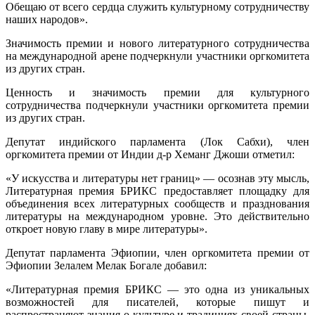
Обещаю от всего сердца служить культурному сотрудничеству
наших народов».
Значимость премии и нового литературного сотрудничества
на международной арене подчеркнули участники оргкомитета
из других стран.
Ценность и значимость премии для культурного
сотрудничества подчеркнули участники оргкомитета премии
из других стран.
Депутат индийского парламента (Лок Сабхи), член
оргкомитета премии от Индии д-р Хеманг Джоши отметил:
«У искусства и литературы нет границ» — осознав эту мысль,
Литературная премия БРИКС предоставляет площадку для
объединения всех литературных сообществ и празднования
литературы на международном уровне. Это действительно
откроет новую главу в мире литературы».
Депутат парламента Эфиопии, член оргкомитета премии от
Эфиопии Зелалем Мелак Богале добавил:
«Литературная премия БРИКС — это одна из уникальных
возможностей для писателей, которые пишут и
распространяют знания о культуре и традициях своей страны.