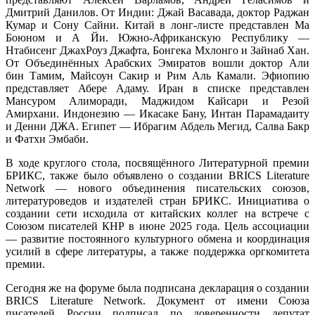
Дмитрий Данилов. От Индии: Джай Васавада, доктор Раджан
Кумар и Сону Сайни. Китай в лонг-листе представлен Ма
Боюном и А Йи. Южно-Африканскую Республику —
Нтабисенг ДжахРоуз Джафта, Бонгека Мхлонго и Зайнаб Хан.
От Объединённых Арабских Эмиратов вошли доктор Али
бин Тамим, Майсоун Сакир и Рим Аль Камали. Эфиопию
представляет Абере Адаму. Иран в списке представлен
Мансуром Алиморади, Маджидом Кайсари и Резой
Амирхани. Индонезию — Икасаке Бану, Интан Парамадаиту
и Денни ДЖА. Египет — Ибрагим Абдель Мегид, Салва Бакр
и Фатхи Эмбаби.
В ходе круглого стола, посвящённого Литературной премии
БРИКС, также было объявлено о создании BRICS Literature
Network — нового объединения писательских союзов,
литературоведов и издателей стран БРИКС
.
Инициатива о
создании сети исходила от китайских коллег на встрече с
Союзом писателей КНР в июне 2025 года. Цель ассоциации
— развитие постоянного культурного обмена и координация
усилий в сфере литературы, а также поддержка оргкомитета
премии.
Сегодня же на форуме была подписана декларация о создании
BRICS Literature Network. Документ от имени Союза
писателей России подписал по доверенности депутат