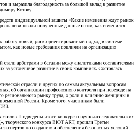
тов и выразила благодарность за большой вклад в развитие
адимиру Котову.
средств индивидуальной защиты «Какие изменения ждут рынок
роанализировали полученные данные о том, как изменился
х работу новый, риск-ориентированный подход в системе
пытом, как новые требования повлияли на организацию
 стали арбитрами в баталии межу аналитиками составителями
 за устойчивое развитие в своих компаниях. Состоялась
тической отрасли и других по самым актуальным вопросам
онах, об организации профсоюзного контроля при переходе на
го регионального рынку труда, о роли и влиянию женщины в
овременной России. Кроме того, участникам были
 СИЗ.
х столов. Подведены итоги конкурса научно-исследовательских
», творческого конкурса BIOT ART, прошли Третьи
и экспертов по созданию и обеспечения безопасных условий