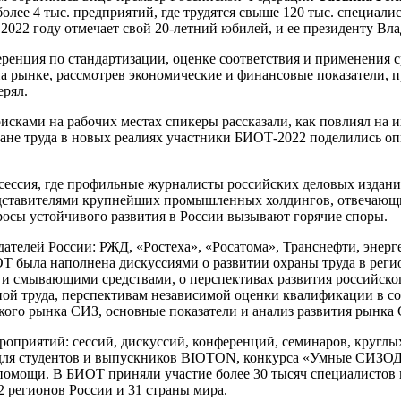
лее 4 тыс. предприятий, где трудятся свыше 120 тыс. специалис
2022 году отмечает свой 20-летний юбилей, и ее президенту Вл
енция по стандартизации, оценке соответствия и применения 
 рынке, рассмотрев экономические и финансовые показатели, п
ерял.
ками на рабочих местах спикеры рассказали, как повлиял на и
хране труда в новых реалиях участники БИОТ-2022 поделились о
ссия, где профильные журналисты российских деловых изданий
дставителями крупнейших промышленных холдингов, отвечающих
росы устойчивого развития в России вызывают горячие споры.
елей России: РЖД, «Ростеха», «Росатома», Транснефти, энерге
Т была наполнена дискуссиями о развитии охраны труда в реги
и смывающими средствами, о перспективах развития российско
ной труда, перспективам независимой оценки квалификации в с
ого рынка СИЗ, основные показатели и анализ развития рынка
оприятий: сессий, дискуссий, конференций, семинаров, круглы
т для студентов и выпускников BIOTON, конкурса «Умные СИЗОД
помощи. В БИОТ приняли участие более 30 тысяч специалистов 
2 регионов России и 31 страны мира.