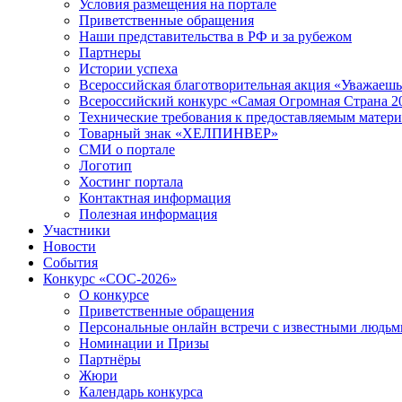
Условия размещения на портале
Приветственные обращения
Наши представительства в РФ и за рубежом
Партнеры
Истории успеха
Всероссийская благотворительная акция «Уважаеш
Всероссийский конкурс «Самая Огромная Страна 2
Технические требования к предоставляемым матер
Товарный знак «ХЕЛПИНВЕР»
СМИ о портале
Логотип
Хостинг портала
Контактная информация
Полезная информация
Участники
Новости
События
Конкурс «СОС-2026»
О конкурсе
Приветственные обращения
Персональные онлайн встречи с известными людь
Номинации и Призы
Партнёры
Жюри
Календарь конкурса