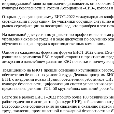
индивидуальной защиты динамично развивается, он включает бо
культуры безопасности в России Ассоциации «СИЗ», которая в 
Открыла деловую программу БИОТ-2022 международная конфер
сертификации продукции». Ее участники обсудили ситуацию на
рынок сертификации за последний год, что приобрел и что пот
На панельной дискуссии по управлению профессиональными рис
управления охраной труда, а в ходе дискуссии по обучению о
обучения по охране труда в производственных компаниях.
Одним из ожидаемых форматов форума БИОТ-2022 стала ЕSG се
рэнкинга и рейтингов ESG с одной стороны и практиками пре
дискуссия о дальнейшем развитии ESG повестки и почему воп
Традиционно на БИОТ прошли совещания крупнейших работодат
обеспечения безопасных условий труда. Деловая программ БИО
ЕТН, о внедрении новых Правил обеспечения работников СИЗ 
культуре безопасности, цифровизации систем управления охра
представлены рэнкинг ТОП-50 крупнейших компаний российск
Всего же в рамках БИОТ–2022 прошло более 100 различных мер
работ студентов и аспирантов (конкурс НИР), кейс-чемпиона
Всероссийские соревнования по спасению и оказанию первой 
труда, экологии, промышленной и пожарной безопасности из 8