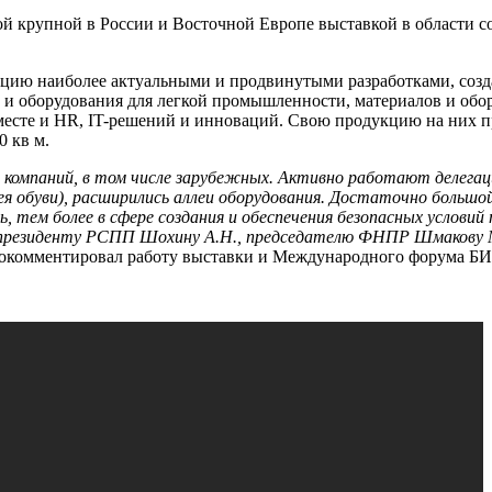
крупной в России и Восточной Европе выставкой в области соз
цию наиболее актуальными и продвинутыми разработками, созда
и оборудования для легкой промышленности, материалов и обо
м месте и HR, IT-решений и инноваций. Свою продукцию на них 
0 кв м.
 компаний, в том числе зарубежных. Активно работают делегаци
ея обуви), расширились аллеи оборудования. Достаточно большой
тем более в сфере создания и обеспечения безопасных условий 
о президенту РСПП Шохину А.Н., председателю ФНПР Шмакову М
окомментировал работу выставки и Международного форума Б