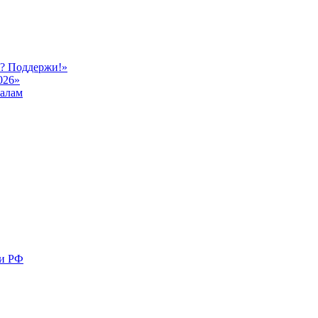
ь? Поддержи!»
026»
иалам
ми РФ