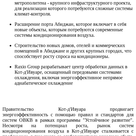
метрополитена
-
крупного
инфраструктурного
проекта
, 
для реализации 
которого
потребуются
сложные
системы
климат
-
контроля
.
Расширение
порта
Абиджан
,
которое
включает
 в себя 
новые
объекты
, 
которым
потребуются
современные
системы 
кондиционирования
воздуха
.
Строительство
новых
домов
,
отелей
и
коммерческих
помещений
в
Абиджане
и
других
крупных
городах
,
 что 
способствует
росту
спроса
на
кондиционеры
.
Raxio
Group
разрабатывает
центр
 обработки 
данных
в
Кот-
д'
Ивуаре
, 
оснащенный
передовыми
 системами 
охлаждения
,
включая
энергоэффективное
непрямое
адиабатическое
охлаждение
Правительство
 Кот-
д'
Ивуара
продвигает
энергоэффективность
 с 
помощью
правил
и
стандартов
для
систем
ОВКВ
 в рамках программы "
Устойчивое
развитие
"
.
Несмотря
на
потенциал
роста
,
рынок
систем
кондиционирования
 воздуха 
в
 Кот-
д'
Ивуаре
сталкивается
 с 