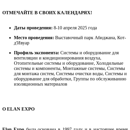
ОТМЕЧАЙТЕ
 В 
СВОИХ
КАЛЕНДАРЯХ
!
Даты
 проведения
:
8-10
апреля
2025
Место
 проведения
:
Выставочный
парк
Абиджана
,
 Кот-
д'
Ивуар
Профиль
экспонента
:
 Системы и оборудование для 
вентиляции
и
кондиционирования
 воздуха
,
Отопительные
системы
и
оборудование
,
Холодильные
системы
и
компоненты
,
Монтажные
системы
,
 Системы 
для 
монтажа
систем
,
 Системы очистки 
воды
,
 Системы и 
оборудование для 
обработки
, 
Группы
 по 
обслуживанию
изоляционных
материалов
О
ELAN
EXPO
Elan
Expo
была
основана
в
1997
 году 
и
 в 
настоящее
 время 