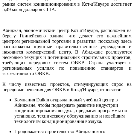
рынка
 систем 
кондиционирования
 в Кот-
д'
Ивуаре
достигнет
5,49
млрд
долларов
 США
.
Абиджан
,
экономический
центр
 Кот-
д'
Ивуара
,
расположен
на
берегу 
Гвинейского
залива
, 
что
делает
его
важнейшим
центром
региональной
торговли
и
развития
, 
поскольку
здесь
расположены
крупные
правительственные
учреждения
и
находится
коммерческий
центр
.
 В 
Абиджане
реализуются
несколько
текущих
и
потенциальных
строительных
проектов
,
требующих
передовых
систем
ОВКВ
.
Страна
участвует
 в 
региональных
усилиях
по
повышению
стандартов
и
эффективности
ОВКВ
.
К числу 
известных
проектов
, 
стимулирующих
спрос
на
передовые
решения
 для 
ОВКВ
в
 Кот-
д'
Ивуаре
, 
относятся
:
К
омпания 
Daikin
открыла
новый
учебный
центр
в
Абиджане
, 
чтобы
поддержать
развитие
индустрии
кондиционирования
 воздуха
,
предлагая
программы
по
установке
,
 техническому 
обслуживанию
и
новейшим
технологиям
кондиционирования
 воздуха
.
Продолжается
строительство
Абиджанского