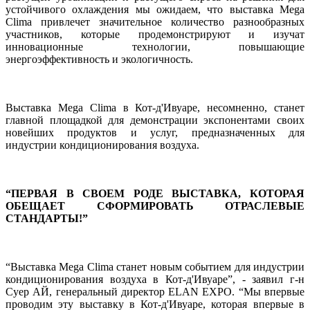
устойчивого
охлаждения
мы
ожидаем
, 
что
выставка
Mega
Clima
привлечет
значительное
количество
разнообразных
участников
, которые 
продемонстрируют
и
изучат
инновационные
технологии
,
повышающие
энергоэффективность
и
экологичность
.
Выставка
Mega
Clima
 в Кот-
д'
Ивуаре
, 
несомненно
, 
станет
главной
площадкой
для
демонстрации
экспонентами
своих
новейших
продуктов
и
услуг
, 
предназначенных
для
индустрии
кондиционирования
 воздуха
.
“
ПЕРВАЯ
 В 
СВОЕМ
РОДЕ
 ВЫСТАВКА
,
 КОТОРАЯ 
ОБЕЩАЕТ
СФОРМИРОВАТЬ
ОТРАСЛЕВЫЕ
СТАНДАРТЫ
!
”
“
Выставка
Mega
Clima
станет
новым
событием
для
индустрии
кондиционирования
 воздуха 
в
 Кот-
д'
Ивуаре
”
,
-
заявил
г
-н 
Суер
АЙ
,
генеральный
директор
ELAN
EXPO
.
“
Мы
впервые
проводим
эту
выставку
в
 Кот-
д'
Ивуаре
, 
которая
впервые
в