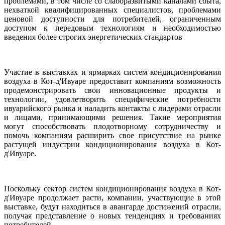
проблемами
,
 в том 
числе
 со 
слаборазвитыми
каналами
сбыта
,
нехваткой
квалифицированных
специалистов
,
проблемами
ценовой 
доступности
для
потребителей
,
ограниченным
доступом
к
передовым
технологиям
и
необходимостью
введения
более
строгих
энергетических
стандартов
Участие
в
выставках
и
ярмарках
 систем 
кондиционирования
воздуха 
в
 Кот-
д'
Ивуаре
предоставит
компаниям
возможность
продемонстрировать
свои
инновационные
продукты
и
технологии
,
удовлетворить
специфические
потребности
ивуарийского
рынка
и
 наладить 
контакты
с
лидерами
отрасли
и
 лицами, принимающими 
решения
.
Такие
мероприятия
могут
способствовать
плодотворному
сотрудничеству
и
помочь
компаниям
расширить
свое
присутствие
на
рынке
растущей
индустрии
кондиционирования
 воздуха в Кот-
д'
Ивуаре
.
Поскольку
сектор
 систем 
кондиционирования
 воздуха в Кот-
д'
Ивуаре
продолжает
расти
,
компании
,
участвующие
в
этой
выставке
, 
будут
находиться
в
авангарде
достижений
отрасли
,
получая
представление
о
новых
тенденциях
и
требованиях
потребителей
.