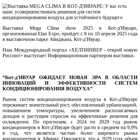
Выставка
Mega
Clima
show
2025
 в Кот-
д'
Ивуаре
,
организованная
Elan
Expo
,
пройдет
с
 8 по 
10
апреля
2025
года
в
выставочном
парке
Абиджана
,
 Кот-
д'
Ивуар
.
Наш Международный портал «ХЕЛПИНВЕР - открой новую
Россию!» выступает Информационным партнером выставки.
“
Кот-
д'
ИВУАР
ОЖИДАЕТ
НОВАЯ
ЭРА
В
 ОБЛАСТИ 
ИННОВАЦИЙ
И
ЭФФЕКТИВНОСТИ
 СИСТЕМ 
КОНДИЦИОНИРОВАНИЯ
 ВОЗДУХА”
Рынок
 систем 
кондиционирования
 воздуха в Кот-
д'
Ивуаре
переживает
значительный
рост
,
обусловленный
урбанизацией
,
повышением
температуры
,
увеличением
располагаемых
доходов
и
растущим
спросом
на
эффективные
решения
 для 
охлаждения
.
По
 прогнозам, 
с
2024
по
2029
год
рынок
кондиционеров в Кот-д'Ивуаре будет 
расти
в
среднем
 на 
9,9
%
в год, что 
является
частью
 более 
широкого
рынка
кондиционеров
 в 
Африке
.
Ожидается
, что 
к
2029
году
 объем 