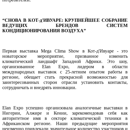
“
СНОВА
В
 КОТ-
д'
ИВУАРЕ
:
КРУПНЕЙШЕЕ
СОБРАНИЕ
ВЕДУЩИХ
БРЕНДОВ
 СИСТЕМ 
КОНДИЦИОНИ
РОВАНИЯ
 ВОЗДУХА”
Первая
 выставка 
Mega
Clima
Show
в
 Кот-
д'
Ивуаре
-
 это 
новаторское
мероприятие
,
призванное
изменить
климатический
ландшафт
Западной
Африки
.
Это
шоу
, 
организованное
Elan
Expo
,
лидером
в
 области 
международных
выставок
с
25
-
летним
опытом
 работы 
в
регионе
,
обещает
стать
прекрасной
возможностью
для
заинтересованных
 сторон 
отрасли
 установить 
контакты
,
сотрудничать
и
 внедрять 
инновации
.
Elan
Expo
успешно
организовала
аналогичные
выставки
в
Нигерии
,
Алжире
и
Кении
,
зарекомендовав
себя
как
авторитетное
имя
в
секторе
климатической
 техники 
в
Африканском
регионе
.
Наши
предыдущие
мероприятия
неизменно
привлекали
значительное
количество
участников
и