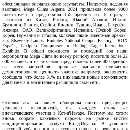
обеспечивали
впечатляющие
результаты
.
Например
,
недавняя
выставка 
Mega
Clima
Algeria
2024
привлекла
более
9000
посетителей
и
представила
155
брендов
из
18
стран
, в 
частности
из
Китая
,
России
,
Южной
Аравии
,
Индии
,
Бразилии
,
Египта
,
Сербии
,
Японии
,
Турции
,
Ирана
,
Бахрейна
,
Алжира
,
ОАЭ
,
Великобритании
,
Испании
,
Южной
 Кореи. 
Корея
,
Германия
и
Италия
,
включая
 такие 
известные
бренды
, 
как
Elsewedy
Lamps
,
Emirates
National
Copper
Factory
,
TROX
España
,
Jiaxipera
Compressor
и
Beijing
Eager
International
Exhibitio
.
В
общей
 сложности 
за
последний
год
наши
мероприятия
Mega
Clima
по
всему
региону
посетили
более
22
000
 человек, 
и
 на них было 
представлено
более
400
брендов
со
всего
мира
.
Наши
прошлые
выставки
неизменно
демонстрировали
ценность
участия
;
например
,
экспоненты
сообщили
, 
что
более
81
%
из
них
нашли
новые
возможности
для 
бизнеса
и
значительно
расширили
свои
сети
.
Основываясь
на
нашем
обширном
опыте
предыдущих
успешных
мероприятий
,
мы
ожидаем
 столь 
же
впечатляющего
участия
в
 Кот-
д'
Ивуаре
.
Поэтому
мы
хотим
вновь
собрать
ключевых
игроков
 на 
рынке
 систем 
кондиционирования
 воздуха Кот-
д'
Ивуара
.
В
 условиях 
растущей
урбанизации
и
растущего
спроса
 на 
решения
для