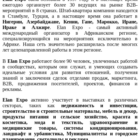
ежегодно
организует
более
30
ведущих
 на 
рынке
B2B
-
мероприятий
в
8
странах
.
Штаб
-квартира компании находится 
в
Стамбуле
,
Турция
,
 а в 
настоящее
 время она 
работает
в
Нигерии
,
Азербайджане
,
Кении
,
Гане
,
Марокко
,
Иране
,
Ираке
и
Алжире
.
Elan
Expo
-
самый
активный
международный
организатор
в
Африканском
регионе
,
специализирующийся
на
мероприятиях
исключительно
в
Африке
.
Наша
сеть
значительно
расширилась
после
многих
лет
целенаправленной
работы
в
этом
регионе
.
В 
Elan
Expo
работают
более
90
человек
,
увлеченных
 работой 
в
сообществах
, 
которым
они
служат
, 
и
умеющих
создавать
идеальные
условия
для
развития
отношений
,
получения
знаний
и
 заключения 
сделок
отделами
продаж
,
маркетинга
,
B2B
,
продвижения
посетителей
,
проектов
,
финансов
и
рекламы
.
Elan
Expo
активно
 участвует 
в
выставках
в
различных
секторах
, 
таких
как
недвижимость
и
инвестиции
,
строительство
и
строительные
материалы
,
мебель
и
декор
,
п
родукты 
питания
и
 сельское 
хозяйство
,
красота
и
косметика
,
мода
и
текстиль
,
здравоохранение
и
медицинские
товары
,
 с
истемы 
кондиционирования
,
ландшафт
и
урбанистика
,
Муниципалитеты
и
городское
планирование
,
светодиоды
и
реклама
.