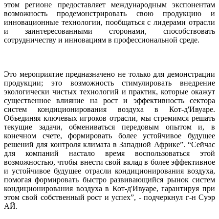
этом
регионе
предоставляет
международным
экспонентам
возможность
продемонстрировать
свою
продукцию
и
инновационные
технологии
,
пообщаться
с
лидерами
отрасли
и
заинтересованными
 сторонами
,
способствовать
сотрудничеству
и
инновациям
в
профессиональной
среде
.
Это
мероприятие
предназначено
не
только
 для 
демонстрации
продукции
;
это
возможность
стимулировать
внедрение
экологически
 чистых 
технологий
и
практик
, 
которые
окажут
существенное
влияние
на
рост
и
эффективность
сектора
систем 
кондиционирования
 воздуха 
в
 Кот-
д'
Ивуаре
.
Объединяя
ключевых
игроков
отрасли
,
мы
стремимся
решать
текущие
задачи
,
обмениваться
передовым
опытом
и
, в 
конечном
 счете, 
формировать
более
устойчивое
будущее
решений
для
контроля
климата
в
Западной
Африке
”
.
“
Сейчас
для
компаний
настало
время
воспользоваться
этой
возможностью
, 
чтобы
внести
 свой 
вклад
в
более
эффективное
и
устойчивое
будущее
отрасли
кондиционирования
 воздуха
,
помогая
формировать
быстро
развивающийся
рынок
 систем 
кондиционирования
 воздуха в Кот-
д'
Ивуаре
, 
гарантируя
при
этом 
свой
собственный
рост
и
успех
”, - 
подчеркнул
 г
-
н
Суэр
АЙ
.