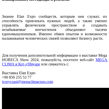
Знание
Elan
Expo
сообществ
, которым 
они
служат
,
их
способность
привлекать
нужных
людей
,
а
 также 
умение
управлять 
физическим
пространством
и
создавать
незабываемые
впечатления
объединяют
тысячи
единомышленников
.
Именно
обмен
опытом
и
возможности
налаживания
человеческих
связей
позволяют
бизнесу
расти
.
Для
 получения 
дополнительной
информации
о
выставке
Mega
HORECA
Show
2024
,
пожалуйста
, 
посетите
 веб-
сайт
MEGA
CLIMA
 в Кот-
д'
Ивуаре
или
свяжитесь
 с:

Выставка 
Elan
Expo
+90 850 255 53 77
ivorycoast@megaclimaexpo.com