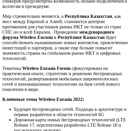
спикеров предусмотрена возможность онлайн-подключения к
коллегам в президиуме.
Мир стремительно меняется, а
Республика
Казахстан
, как
мост между Европой и Азией, становится центром
притяжения для участников рынка ИКТ не только из стран
СНГ, но и всей Евразии. Проведение
международного
форума
Wireless
Eurasia
в
Республике
Казахстан
будет
способствовать налаживанию новых контактов, привлечению
инвестиций и партнёров, а также еще больше повысит
значимость страны на глобальном рынке ИКТ и цифровых
технологий.
Тематика
Wireless
Eurasia
Forum
сфокусирована на
практическом опыте, стратегиях и решениях беспроводных
технологий, развертывания мобильных широкополосных
сетей и инновационных технологиях на базе сетей нового
поколения в мире.
Ключевые
темы
Wireless Eurasia
2022:
Будущее беспроводных сетей. Подходы к архитектуре и
первые разработки в области технологий 6G
Дорожная карта новых беспроводных технологий (LTE
Release 17, перспективы разработки LTE Release 18 и
последующих релизов)