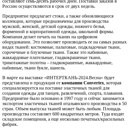
составляют семь-десять рабочих дней. Поставки заказов в
Россию осуществляются в срок от двух недель.
Предприятие предлагает стоки, а также обновляющиеся
коллекции, которые предназначены для производства
мужской, женской, детской одежды, нижнего белья,
форменной и корпоративной одежды, школьной формы.
Компания делает печать на тканях на цифровом
оборудовании. Это позволяет производить ее на самых разных
видах тканей: костюмные, пальтовые, подкладочные ткани,
сорочечные и блузочные ткани. Также это набивные,
жаккардовые плательные, гладкокрашеные ткани,
трикотажные полотна – гладкокрашеные, жаккардовые,
набивные, ткани букле, шанель.
В марте на выставке «ИНТЕРТКАНЬ-2024.Весна» будет
представлена и продукция от
компании Convertex
, которая
специализируется на поставке эластичных тканей для
создания одежды для танцев, развлечений, спорта, плавания.
Предприятие было основано в 1997 году и сейчас занимается
экспортом эластичных тканей итальянского производства в 50
стран. Объем выпуска тканей может быть любым. Площадь
производства составляет 600 квадратных метров. Туда входят
складские помещения, а еще несколько печатных/красильных
фабрик.