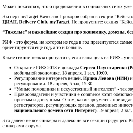
Может показаться, что о продвижении в социальных сетях уже 
Эксперт myTarget Вячеслав Прохоров собрал в секции “Кейсы 
ЦИАН, Delivery Club, myTarget
. Не пропустите: секция “Кейсы
“Тяжелые” и важнейшие секции про экономику, домены, бе
РИФ - это форум, на котором из года в год презентуются самы
ориентируются еще год, а то и больше.
Какие секции нельзя пропустить, если ваша цель на РИФ - узн
Открытие РИФ 2018 и доклады
Сергея Плуготаренко (
мобильной экономике. 18 апреля, 1 зал, 10:00.
Регулирование интернета вещей.
Ирина Левова (ИИИ)
регулировании. 18 апреля, 5 зал, 15:30.
“Умные помощники и искусственный интеллект” - так зв
Правообладатели и участники e-commerce хотят обезопаси
простым и доступным. О том, какие аргументы приводят 
регистраторов, регулирующих органов, доменных инвест
национального домена сети Интернет)
. 19 апреля, 2 зал,
Это далеко не все спикеры и далеко не все секции грядущего 
спикерами форума.