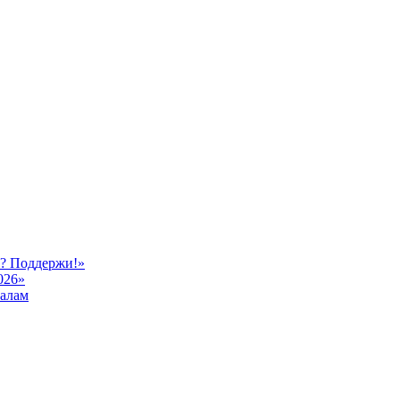
ь? Поддержи!»
026»
иалам