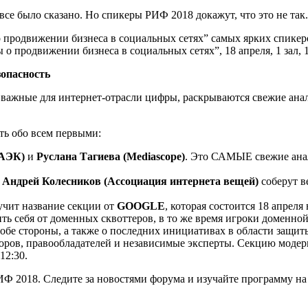
все было сказано. Но спикеры РИФ 2018 докажут, что это не так.
о продвижении бизнеса в социальных сетях” самых ярких спикер
 о продвижении бизнеса в социальных сетях”, 18 апреля, 1 зал, 1
зопасность
е важные для интернет-отрасли цифры, раскрываются свежие ана
ать обо всем первыми:
РАЭК)
и
Руслана Тагиева (Mediascope)
. Это САМЫЕ свежие анал
и
Андрей Колесников (Ассоциация интернета вещей)
соберут в
учит название секции от
GOOGLE
, которая состоится 18 апреля
ть себя от доменных сквоттеров, в то же время игроки доменно
обе стороны, а также о последних инициативах в области защит
оров, правообладателей и независимые эксперты. Секцию модер
 12:30.
РИФ 2018. Следите за новостями форума и изучайте программу н