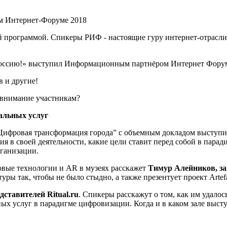
программой. Спикеры РИФ - настоящие гуру интернет-отрасли,
ссию!» выступил Информационным партнёром Интернет Фору
 и другие!
ь внимание участникам?
альных услуг
 “Цифровая трансформация города” с объемным докладом выступ
я в своей деятельности, какие цели ставит перед собой в пара
рганизации.
овые технологии и AR в музеях расскажет
Тимур Алейников, з
уры так, чтобы не было стыдно, а также презентует проект Artefa
дставителей Ritual.ru
. Спикеры расскажут о том, как им удало
ых услуг в парадигме цифровизации. Когда и в каком зале высту