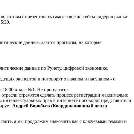
ов, готовых презентовать самые свежие кейсы лидеров рынка:
5:30.
литические данные, даются прогнозы, на которые
итические данные по Рунету, цифровой экономике,
едущих экспертов и поговорят о важном и насущном - о
 в 18:00 в зале №1. Не пропустите.
й отрасли стремятся сделать процесс регистрации максимально
ы интеллектуальных прав в интернете поговорят представители
ирует
Андрей Воробьев (Координационный центр
а сайте, а мы продолжим знакомить вас с ключевыми темами и