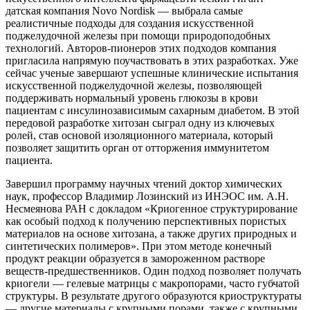
датская компания Novo Nordisk — выбрала самые
реалистичные подходы для создания искусственной
поджелудочной железы при помощи природоподобных
технологий. Авторов-пионеров этих подходов компания
пригласила напрямую поучаствовать в этих разработках. Уже
сейчас ученые завершают успешные клинические испытания
искусственной поджелудочной железы, позволяющей
поддерживать нормальный уровень глюкозы в крови
пациентам с инсулинозависимым сахарным диабетом. В этой
передовой разработке хитозан сыграл одну из ключевых
ролей, став основой изоляционного материала, который
позволяет защитить орган от отторжения иммунитетом
пациента.
Завершил программу научных чтений доктор химических
наук, профессор Владимир Лозинский из ИНЭОС им. А.Н.
Несмеянова РАН с докладом «Криогенное структурирование
как особый подход к получению перспективных пористых
материалов на основе хитозана, а также других природных и
синтетических полимеров». При этом методе конечный
продукт реакции образуется в замороженном растворе
веществ-предшественников. Один подход позволяет получать
криогели — гелевые матрицы с макропорами, часто губчатой
структуры. В результате другого образуются криоструктураты
— другие материалы с крупными порами, также с крупными