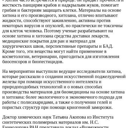
жесткость панцирям крабов и надкрыльям жуков, помогает
грибам и бактериям защищать клетки. Материалы на основе
хитина и его производного, хитозана, отлично впитывают
жидкости, способствуют заживлению, активны против
некоторых вирусов и опухолей, но практически не токсичны
для клеток человека. Поэтому ученые разрабатывают на
основе хитина и хитозана средства доставки лекарств,
медицинские покрытия для ран и материал для
хирургических швов, перспективные препараты и БАД.
Кроме того, эти вещества могут найти применение в
косметологии, ветеринарии, пригодиться для изготовления
биосенсоров и биопестицидов.
На мероприятии выступили ведущие исследователи хитина,
которые рассказали о создании искусственной поджелудочной
железы при помощи искусственного интеллекта и
природоподобных технологий и о новых способах
производства материалов для биомедицины на основе хитина
и хитозана: более экологичного и экономичного подхода для
работы с полисахаридами, а также о получении гелей и
пористых структур при помощи криогенной заморозки.
Доктор химических наук Татьяна Акопова из Института
синтетических полимерных материалов им. Н.С.
Ениколопова РАН представила доклад «Возможности