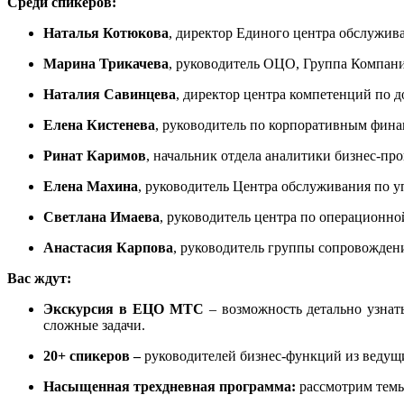
Среди спикеров:
Наталья Котюкова
, директор Единого центра обслужи
Марина Трикачева
, руководитель ОЦО, Группа Компан
Наталия Савинцева
, директор центра компетенций по
Елена Кистенева
, руководитель по корпоративным фи
Ринат Каримов
, начальник отдела аналитики бизнес-пр
Елена Махина
, руководитель Центра обслуживания по 
Светлана Имаева
, руководитель центра по операционн
Анастасия Карпова
, руководитель группы сопровожден
Вас ждут:
Экскурсия в ЕЦО МТС
– возможность детально узнат
сложные задачи.
20+ спикеров –
руководителей бизнес-функций из веду
Насыщенная трехдневная программа:
рассмотрим тем