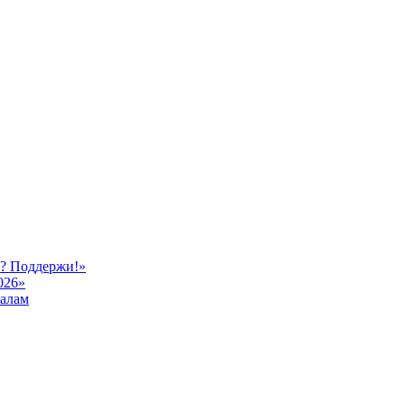
ь? Поддержи!»
026»
иалам