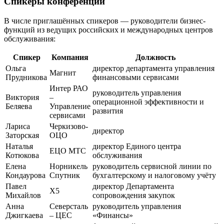
Спикеры конференции
В числе приглашённых спикеров — руководители бизнес-
функций из ведущих российских и международных центров
обслуживания:
Спикер
Компания
Должность
Ольга
директор департамента управления
Магнит
Прудникова
финансовыми сервисами
Интер РАО
руководитель управления
Виктория
–
операционной эффективности и
Беляева
Управление
развития
сервисами
Лариса
Черкизово-
директор
Заторская
ОЦО
Наталья
директор Единого центра
ЕЦО МТС
Котюкова
обслуживания
Елена
Норникель
руководитель сервисной линии по
Кондаурова
Спутник
бухгалтерскому и налоговому учёту
Павел
директор Департамента
X5
Михайлов
сопровождения закупок
Анна
Северсталь
руководитель управления
Джигкаева
– ЦЕС
«Финансы»