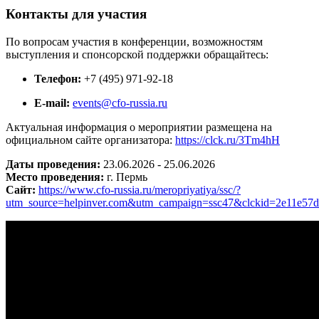
Контакты для участия
По вопросам участия в конференции, возможностям
выступления и спонсорской поддержки обращайтесь:
Телефон:
+7 (495) 971-92-18
E-mail:
events@cfo-russia.ru
Актуальная информация о мероприятии размещена на
официальном сайте организатора:
https://clck.ru/3Tm4hH
Даты проведения:
23.06.2026 - 25.06.2026
Место проведения:
г. Пермь
Cайт:
https://www.cfo-russia.ru/meropriyatiya/ssc/?
utm_source=helpinver.com&utm_campaign=ssc47&clckid=2e11e57d