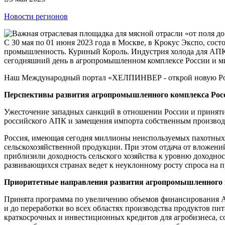
Новости регионов
С 30 мая по 01 июня 2023 года в Москве, в Крокус Экспо, со
промышленность. Куриный Король. Индустрия холода для АПК /
сегодняшний день в агропромышленном комплексе России и м
Наш Международный портал «ХЕЛПИНВЕР - открой новую Ро
Перспективы развития агропромышленного комплекса Рос
Ужесточение западных санкций в отношении России и приняти
российского АПК и замещения импорта собственным производ
Россия, имеющая сегодня миллионы неиспользуемых пахотных з
сельскохозяйственной продукции. При этом отдача от вложен
приблизили доходность сельского хозяйства к уровню доходно
развивающихся странах ведет к неуклонному росту спроса на п
Приоритетные направления развития агропромышленного 
Принята программа по увеличению объемов финансирования АП
и до переработки во всех областях производства продуктов пи
краткосрочных и инвестиционных кредитов для агробизнеса, 