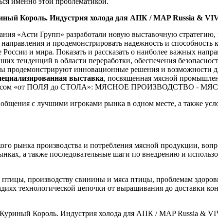
ться именно этой проблематикой.
ый Король. Индустрия холода для АПК / MAP Russia & VIV
пания «Асти Групп» разработали новую выставочную стратегию
 направления и продемонстрировать надежность и способность 
оссии и мира. Показать и рассказать о наиболее важных направ
х тенденций в области переработки, обеспечения безопасност
нты продемонстрируют инновационные решения и возможности д
пециализированная выставка
, посвященная мясной промышлен
ных с мясом «от ПОЛЯ до СТОЛА»: МЯСНОЕ ПРОИЗВОДСТВО 
 общения с лучшими игроками рынка в одном месте, а также ус
ого рынка производства и потребления мясной продукции, вопр
ынках, а также последовательные шаги по внедрению и использ
птицы, производству свинины и мяса птицы, проблемам здоровь
тадиях технологической цепочки от выращивания до доставки кон
Куриный Король. Индустрия холода для АПК / MAP Russia & V