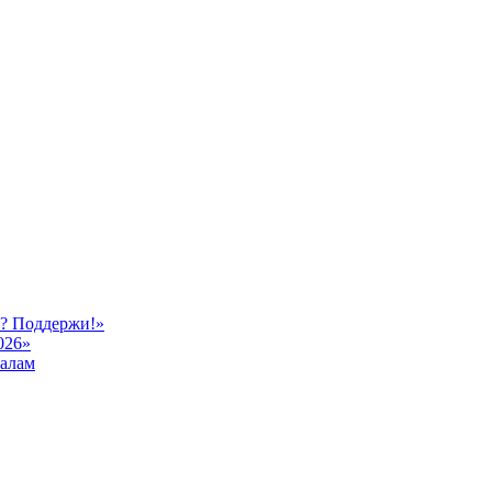
ь? Поддержи!»
026»
иалам