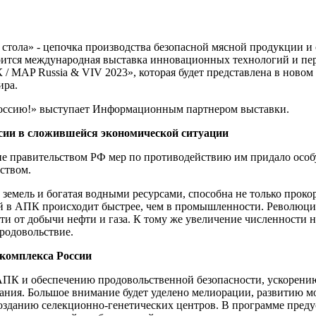
стоится международная выставка инновационных технологий и пе
 MAP Russia & VIV 2023», которая будет представлена в новом
ира.
ссию!» выступает Информационным партнером выставки.
сии в сложившейся экономической ситуации
е правительством РФ мер по противодействию им придало особу
ством.
емель и богатая водными ресурсами, способна не только прокор
ий в АПК происходит быстрее, чем в промышленности. Революци
сти от добычи нефти и газа. К тому же увеличение численности
родовольствие.
комплекса России
К и обеспечению продовольственной безопасности, ускорению 
тания.
Большое внимание будет уделено мелиорации, развитию м
созданию селекционно-генетических центров.
В программе преду