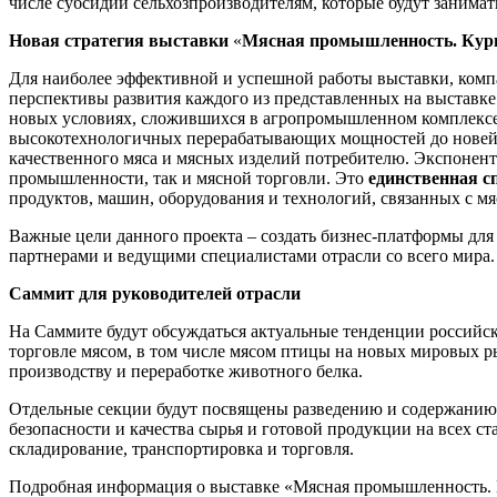
числе субсидии сельхозпроизводителям, которые будут занима
Новая стратегия выставки
«
Мясная промышленность. Курин
Для наиболее эффективной и успешной работы выставки, ком
перспективы развития каждого из представленных на выставке
новых условиях, сложившихся в агропромышленном комплексе Р
высокотехнологичных перерабатывающих мощностей до новейши
качественного мяса и мясных изделий потребителю. Экспоне
промышленности, так и мясной торговли. Это
единственная с
продуктов, машин, оборудования и технологий, связан
Важные цели данного проекта – создать бизнес-платформы для
партнерами и ведущими специалистами отрасли со всего мира.
Саммит для руководителей отрасли
На Саммите будут обсуждаться актуальные тенденции российск
торговле мясом, в том числе мясом птицы на новых мировых р
производству и переработке животного белка.
Отдельные секции будут посвящены разведению и содержанию 
безопасности и качества сырья и готовой продукции на всех с
складирование, транспортировка и торговля.
Подробная информация о выставке
«Мясная промышленность. 