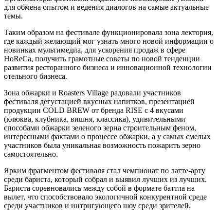
для обмена опытом и ведения диалогов на самые актуальные
темы.
Таким образом на фестивале функционировала зона лектория,
где каждый желающий мог узнать много новой информации о
новинках мультимедиа, для ускорения продаж в сфере
HoReCa, получить грамотные советы по новой тенденции
развития ресторанного бизнеса и инновационной технологии
отельного бизнеса.
Зона обжарки и Roasters Village радовали участников
фестиваля дегустацией вкусных напитков, презентацией
продукции COLD BREW от бренда RISE с 4 вкусами
(клюква, клубника, вишня, классика), удивительными
способами обжарки зеленого зерна строительным феном,
интересными фактами о процессе обжарки, а у самых смелых
участников была уникальная возможность пожарить зерно
самостоятельно.
Ярким фрагментом фестиваля стал чемпионат по латте-арту
среди бариста, который собрал и выявил лучших из лучших.
Бариста соревновались между собой в формате баттла на
вылет, что способствовало экологичной конкурентной среде
среди участников и интригующего шоу среди зрителей.