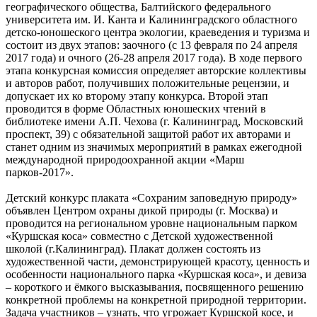
географического общества, Балтийского федерального
университета им. И. Канта и Калининградского областного
детско-юношеского центра экологии, краеведения и туризма и
состоит из двух этапов: заочного (с 13 февраля по 24 апреля
2017 года) и очного (26-28 апреля 2017 года). В ходе первого
этапа конкурсная комиссия определяет авторские коллективы
и авторов работ, получивших положительные рецензии, и
допускает их ко второму этапу конкурса. Второй этап
проводится в форме Областных юношеских чтений в
библиотеке имени А.П. Чехова (г. Калининград, Московский
проспект, 39) с обязательной защитой работ их авторами и
станет одним из значимых мероприятий в рамках ежегодной
международной природоохранной акции «Марш
парков-2017».
Детский конкурс плаката «Сохраним заповедную природу»
объявлен Центром охраны дикой природы (г. Москва) и
проводится на региональном уровне национальным парком
«Куршская коса» совместно с Детской художественной
школой (г.Калининград). Плакат должен состоять из
художественной части, демонстрирующей красоту, ценность и
особенности национального парка «Куршская коса», и девиза
– короткого и ёмкого высказывания, посвященного решению
конкретной проблемы на конкретной природной территории.
Задача участников – узнать, что угрожает Куршской косе, и