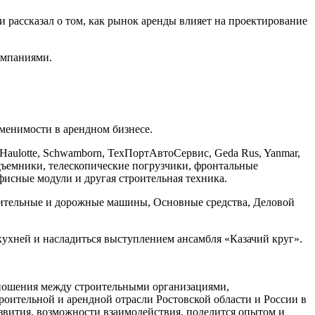
и рассказал о том, как рынок аренды влияет на проектирование
омпаниями.
аменимости в арендном бизнесе.
 Haulotte, Schwamborn, ТехПортАвтоСервис, Geda Rus, Yanmar,
дъемники, телескопические погрузчики, фронтальные
фисные модули и другая строительная техника.
троительные и дорожные машины, Основные средства, Деловой
кухней и насладиться выступлением ансамбля «Казачий круг».
тношения между строительными организациями,
оительной и арендной отрасли Ростовской области и России в
азвития, возможности взаимодействия, поделится опытом и