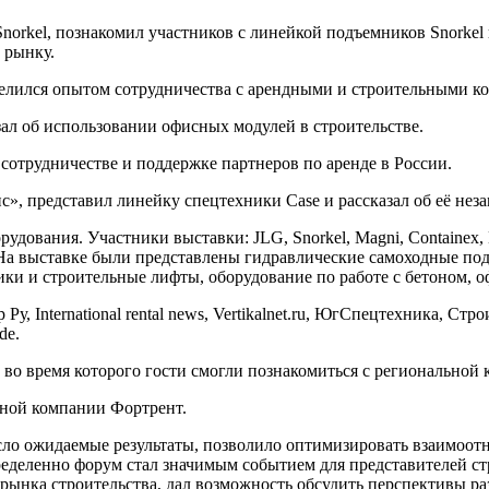
norkel, познакомил участников с линейкой подъемников Snorkel 
 рынку.
оделился опытом сотрудничества с арендными и строительными к
зал об использовании офисных модулей в строительстве.
 сотрудничестве и поддержке партнеров по аренде в России.
, представил линейку спецтехники Case и рассказал об её нез
удования. Участники выставки: JLG, Snorkel, Magni, Containex,
 На выставке были представлены гидравлические самоходные по
ки и строительные лифты, оборудование по работе с бетоном, о
 International rental news, Vertikalnet.ru, ЮгСпецтехника, С
de.
о время которого гости смогли познакомиться с региональной 
ндной компании Фортрент.
есло ожидаемые результаты, позволило оптимизировать взаимоо
деленно форум стал значимым событием для представителей стр
 рынка строительства, дал возможность обсудить перспективы р