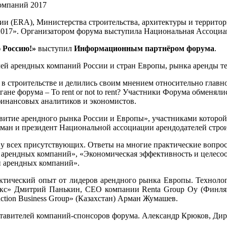
ии (ERA), Министерства строительства, архитектуры и территор
017». Организатором форума выступила Национальная Ассоциа
 Россию!»
выступил
Информационным партнёром форума
.
елей арендных компаний России и стран Европы, рынка аренды 
 в строительстве и делились своим мнением относительно главн
гане форума – To rent or not to rent? Участники Форума обменя
финансовых аналитиков и экономистов.
витие арендного рынка России и Европы», участниками которой
ан и президент Национальной ассоциации арендодателей стро
 всех присутствующих. Ответы на многие практические вопрос
арендных компаний», «Экономическая эффективность и целесоо
и арендных компаний».
рактический опыт от лидеров арендного рынка Европы. Технол
кс» Дмитрий Панькин, CEO компании Renta Group Oy (Финлян
ction Business Group» (Казахстан) Арман Жумашев.
тавителей компаний-спонсоров форума. Александр Крюков, Дире