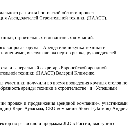
иального развития Ростовской области прошел
ция Арендодателей Строительной техники (НААСТ).
техники, строительных и лизинговых компаний.
ого вопроса форума – Аренда или покупка техники и
лись мнениями, выслушали экспертов рынка, руководителей
 стали генеральный секретарь Европейской арендной
ительной техники (НААСТ) Валерий Клименко.
ы участники получили во время проведения круглых столов по
бразность аренды техники в строительстве» и «Успешный
огии продаж и продвижения арендной компании», участниками
дия) Кари Ауласмаа, CEO компании Storent (Латвия) Андрис
ктор по развитию и продажам JLG в России, выступил с