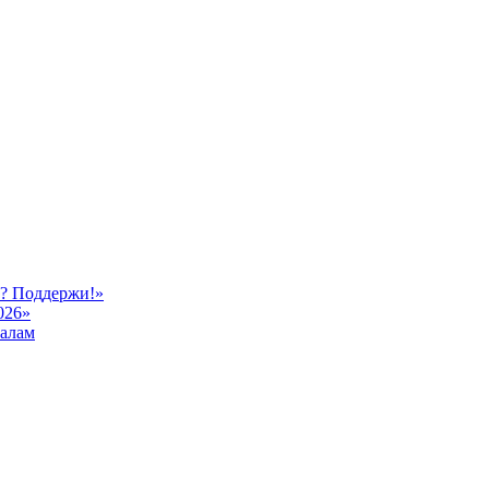
ь? Поддержи!»
026»
иалам