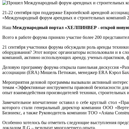
21-22 сентября при поддержке Европейской арендной ассоциац
«Международный форум арендных и строительных компаний 2
Наш
Международный портал «ХЕЛПИНВЕР - открой новую
Всего в работе форума приняло участие более 200 представит
21 сентября участники форума обсуждали роль аренды техники
оборудования? Этот вопрос организаторы использовали и в сло
компаний, активно использующих аренду, ученых-практиков, 
Деловую программу форума открыла панельная дискуссия «Раз
ассоциации (ERA) Мишель Петижан, менеджер ERA Кэрол Бахм
Мероприятия деловой программы вызывали активный интерес у
темам «Эффективные инструменты правовой безопасности для 
опыт взаимодействия производителей техники, строительных 
Замечательное впечатление оставил о себе круглый стол «П
которого стали генеральный директор компании ООО «Верте
Бизниекс, а также Руководитель компании ТОО «Astana Constru
Особенно хотелось бы отметить следующие выступления предс
докладом JLG – результат многолетнего опыта.