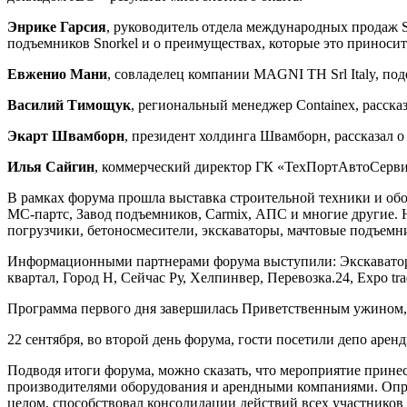
Энрике Гарсия
, руководитель отдела международных продаж S
подъемников Snorkel и о преимуществах, которые это приносит
Евженио Мани
, совладелец компании MAGNI TH Srl Italy, п
Василий Тимощук
, региональный менеджер Containeх, расска
Экарт Швамборн
, президент холдинга Швамборн, рассказал о
Илья Сайгин
, коммерческий директор ГК «ТехПортАвтоСервис»
В рамках форума прошла выставка строительной техники и обор
МС-партс, Завод подъемников, Carmix, АПС и многие другие.
погрузчики, бетоносмесители, экскаваторы, мачтовые подъемни
Информационными партнерами форума выступили: Экскаватор Ру,
квартал, Город Н, Сейчас Ру, Хелпинвер, Перевозка.24, Expo tra
Программа первого дня завершилась Приветственным ужином, в
22 сентября, во второй день форума, гости посетили депо аре
Подводя итоги форума, можно сказать, что мероприятие прин
производителями оборудования и арендными компаниями. Опре
целом, способствовал консолидации действий всех участников