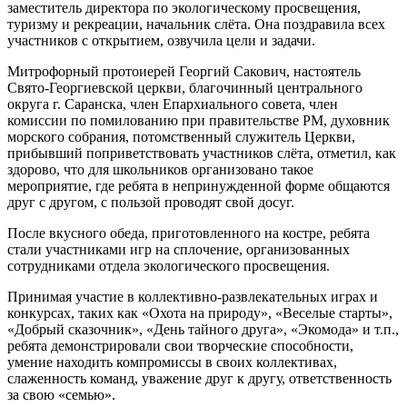
заместитель директора по экологическому просвещения,
туризму и рекреации, начальник слёта. Она поздравила всех
участников с открытием, озвучила цели и задачи.
Митрофорный протоиерей Георгий Сакович, настоятель
Свято-Георгиевской церкви, благочинный центрального
округа г. Саранска, член Епархиального совета, член
комиссии по помилованию при правительстве РМ, духовник
морского собрания, потомственный служитель Церкви,
прибывший поприветствовать участников слёта, отметил, как
здорово, что для школьников организовано такое
мероприятие, где ребята в непринужденной форме общаются
друг с другом, с пользой проводят свой досуг.
После вкусного обеда, приготовленного на костре, ребята
стали участниками игр на сплочение, организованных
сотрудниками отдела экологического просвещения.
Принимая участие в коллективно-развлекательных играх и
конкурсах, таких как «Охота на природу», «Веселые старты»,
«Добрый сказочник», «День тайного друга», «Экомода» и т.п.,
ребята демонстрировали свои творческие способности,
умение находить компромиссы в своих коллективах,
слаженность команд, уважение друг к другу, ответственность
за свою «семью».