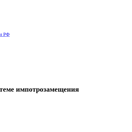
ми РФ
 теме импотрозамещения