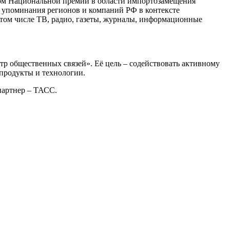
том Национальной премии в области импортозамещения
я упоминания регионов и компаний РФ в контексте
том числе ТВ, радио, газеты, журналы, информационные
общественных связей». Её цель – содействовать активному
продукты и технологии.
артнер – ТАСС.