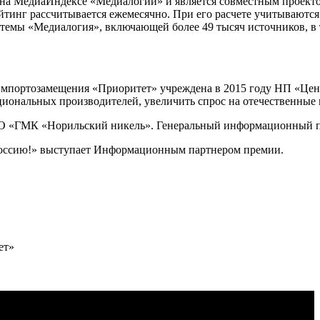
н на МедиаИндексе «Медиалогии» и является совместным проек
йтинг рассчитывается ежемесячно. При его расчете учитываютс
темы «Медиалогия», включающей более 49 тысяч источников, в 
ртозамещения «Приоритет» учреждена в 2015 году НП «Центр 
иональных производителей, увеличить спрос на отечественные 
АО «ГМК «Норильский никель». Генеральный информационный п
ссию!» выступает Информационным партнером премии.
ет»