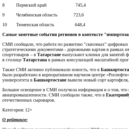
8 Пермский край 745,4
9 Челябинская область 723,6
10 Тюменская область 648,4
Самые заметные события регионов в контексте "импортоз
СМИ сообщали, что работа по развитию "сквозных" цифровых
стратегическими документами - дорожными картам в рамках 
спорттоваров – в
Татарстане
выпускают клинки для занятий ф
в столице
Татарстана
в рамках консультаций масштабной про
Также СМИ активно публиковали новость, что в
Башкортост
было разработано в корпоративном научном центре «Роснефти
университета в
Башкортостане
вывели новый сорт картофеля, 
Большое освещение в СМИ получила информация и о том, что
авиапромышленности. СМИ сообщали также, что в
Екатеринб
отечественных сыроваров.
Категория: 12+
О рейтинге: