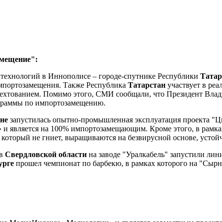
амещение":
 технологий в Иннополисе – городе-спутнике Республики
Татар
импортозамещения. Также Республика
Татарстан
участвует в ре
ехтованием. Помимо этого, СМИ сообщали, что Президент Влад
граммы по импортозамещению.
ане
запустилась опытно-промышленная эксплуатация проекта "Ц
» и является на 100% импортозамещающим. Кроме этого, в рам
который не гниет, выращиваются на безвирусной основе, устой
 в
Свердловской области
на заводе "Уралкабель" запустили лин
урге
прошел чемпионат по барбекю, в рамках которого на "Сы