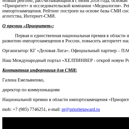
Новый рейтинг, рассчитывающийся с июня 2018 года, основа
«Приоритет» и исследовательской компании «Медиалогия». Ре
импортозамещения. Рейтинг построен на основе базы СМИ сис
агентства, Интернет-СМИ.
О премии «Приоритет»:
Первая и единственная национальная премия в области импо
развитию импортозамещения в России, повысить авторитет нац
Организатор: КГ «Деловая Лига». Официальный партнер – П
Наш Международный портал «ХЕЛПИНВЕР - открой новую Ро
Контактная информация для СМИ:
Галина Емельяненко,
директор по коммуникациям
Национальной премии в области импортозамещения «Приорит
mob: +7 (985) 7746251, e-mail:
pr@prioritetaward.ru