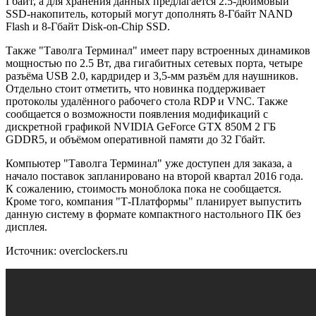
Гбайт, а для хранения данных предлагается 2.5-дюймовый
SSD-накопитель, который могут дополнять 8-Гбайт NAND
Flash и 8-Гбайт Disk-on-Chip SSD.
Также "Таволга Терминал" имеет пару встроенных динамиков
мощностью по 2.5 Вт, два гигабитных сетевых порта, четыре
разъёма USB 2.0, кардридер и 3,5-мм разъём для наушников.
Отдельно стоит отметить, что новинка поддерживает
протоколы удалённого рабочего стола RDP и VNC. Также
сообщается о возможности появления модификаций с
дискретной графикой NVIDIA GeForce GTX 850M 2 ГБ
GDDR5, и объёмом оперативной памяти до 32 Гбайт.
Компьютер "Таволга Терминал" уже доступен для заказа, а
начало поставок запланировано на второй квартал 2016 года.
К сожалению, стоимость моноблока пока не сообщается.
Кроме того, компания "Т-Платформы" планирует выпустить
данную систему в формате компактного настольного ПК без
дисплея.
Источник: overclockers.ru