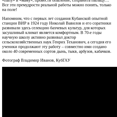
«папу» и «маму», провести опыление, сохранить пыльцу…
Все эти премудрости реальной работы можно понять, только
на поле!
Напомним, что с первых лет создания Кубанской опытной
станции ВИР в 1924 году Николай Вавилов и его соратники
развивали здесь селекцию бахчевых культур, для которых
засушливый климат является комфортным. В 70-е годы
научную школу активно развивал доктор
сельскохозяйственных наук Генрих Теханович, а сегодня его
ученики продолжают эту работу – совместно ими создано
около 40 современных сортов дынь, тыкв, арбузов, кабачков.
Фотограф Владимир Иванов, КубГАУ