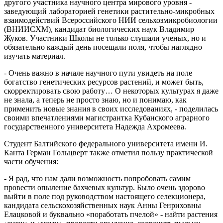
другого участника научного центра мирового уровня -
заведующий лабораторией генетики растительно-микробных
взаимодействий Всероссийского НИИ сельхозмикробиологии
(ВНИИСХМ), кандидат биологических наук Владимир
Жуков. Участники Школы не только слушали ученых, но и
обязательно каждый день посещали поля, чтобы наглядно
изучать материал.
- Очень важно в начале научного пути увидеть на поле
богатство генетических ресурсов растений, и может быть,
скорректировать свою работу… О некоторых культурах я даже
не знала, а теперь не просто знаю, но и понимаю, как
применить новые знания в своих исследованиях, - поделилась
своими впечатлениями магистрантка Кубанского аграрного
государственного университета Надежда Ахромеева.
Студент Балтийского федерального университета имени И.
Канта Герман Гольцверт также отметил пользу практической
части обучения:
- Я рад, что нам дали возможность попробовать самим
провести опыление бахчевых культур. Было очень здорово
выйти в поле под руководством настоящего селекционера,
кандидата сельскохозяйственных наук Анны Генриховны
Елацковой и буквально «поработать пчелой» - найти растения