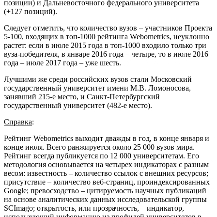
позиции) и Дальневосточного федерального университета
(+127 позиций).
Следует отметить, что количество вузов – участников Проекта
5-100, входящих в топ-1000 рейтинга Webometrics, неуклонно
растет: если в июле 2015 года в топ-1000 входило только три
вуза-победителя, в январе 2016 года – четыре, то в июле 2016
года – июле 2017 года – уже шесть.
Лучшими же среди российских вузов стали Московский
государственный университет имени М.В. Ломоносова,
занявший 215-е место, и Санкт-Петербургский
государственный университет (482-е место).
Справка
:
Рейтинг Webometrics выходит дважды в год, в конце января и
конце июля. Всего ранжируется около 25 000 вузов мира.
Рейтинг всегда публикуется по 12 000 университетам. Его
методология основывается на четырех индикаторах с разным
весом: известность – количество ссылок с внешних ресурсов;
присутствие – количество веб-страниц, проиндексированных
Google; превосходство – цитируемость научных публикаций
на основе аналитических данных исследовательской группы
SCImago; открытость, или прозрачность, – индикатор,
использующий информацию из профилей университетов в