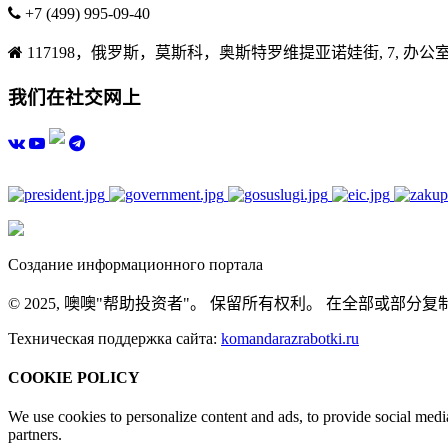
+7 (499) 995-09-40
117198，俄罗斯，莫斯科，奥斯特罗维提亚诺娃街, 7, 办公室
我们在社交网上
Создание информационного портала
© 2025, 噢噢"帮助投资者"。 保留所有权利。 在全部
Техническая поддержка сайта:
komandarazrabotki.ru
COOKIE POLICY
We use cookies to personalize content and ads, to provide social media
partners.