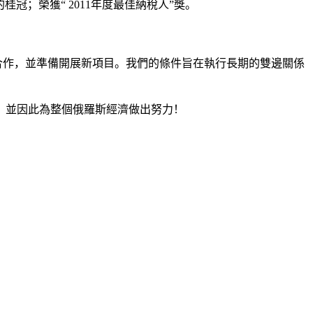
建的桂冠；榮獲“ 2011年度最佳納稅人”獎。
織密切合作，並準備開展新項目。我們的條件旨在執行長期的雙邊關係
，並因此為整個俄羅斯經濟做出努力！