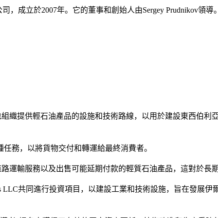
公司，成立於2007年。它的董事和創始人由Sergey Prudnikov領導
包商和分包組織提供輕石油產品的設施和技術路線，以用於建設東西伯
種任務，以將貨物交付和轉運給最終消費者。
提供道路運輸服務以及出售可能延期付款的輕質石油產品，這對於長
ov也是其參與者的Impuls LLC共同進行投資項目，以建設工業和技術