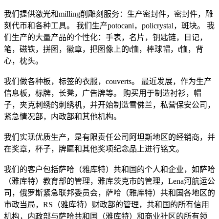
我们提供激光和milling削雕刻服务：生产密封件，密封件，雕
刻代币和各种工具。 我们生产potocani，policrystal，斑块。 我
们生产的大量产品的个性化：手表，名片，钥匙链，日记，
笔，磁铁，拼图，徽章，把图像上的t恤，棒球帽，t恤，背
心，枕头。
我们做各种板，标签的衣服，couverts。 最近发展，作为生产
信息板，标牌，长凳，广告牌等。 购买用于制造衬衫，帽
子，夹克刺绣的刺绣机，并开始制造雪佛兰，私营保安公司，
紧急情况部，内政部和其他机构。
我们实现优质生产，是有限责任公司阿坦斯地区的经销商，并
在奖章，杯子，牌匾和其他奖项纪念品上进行铭文。
我们的客户包括萨哈（雅库特）共和国的个人和企业，如萨哈
（雅库特）教育部的管理，雅库茨克市的管理，Lena河航运公
司，俄罗斯紧急联邦委员会，萨哈（雅库特）共和国各地区的
市政当局，RS（雅库特）财政部的管理，共和国的所有信用
机构，内政部与萨哈共和国（雅库特）和商业社区的所有领