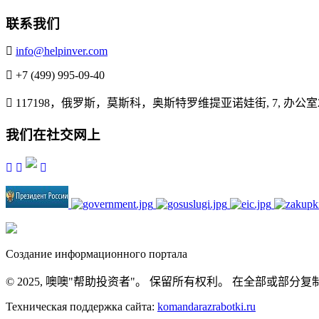
联系我们
info@helpinver.com
+7 (499) 995-09-40
117198，俄罗斯，莫斯科，奥斯特罗维提亚诺娃街, 7, 办公室
我们在社交网上
Создание информационного портала
© 2025, 噢噢"帮助投资者"。 保留所有权利。 在全部
Техническая поддержка сайта:
komandarazrabotki.ru