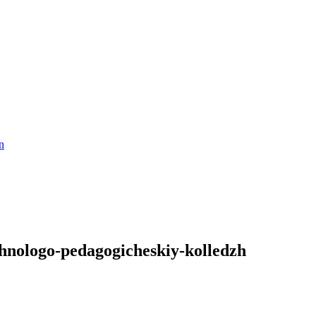
n
nologo-pedagogicheskiy-kolledzh