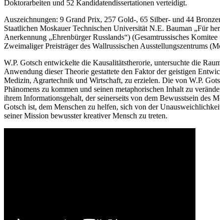
Doktorarbeiten und 52 Kandidatendissertationen verteidigt.
Auszeichnungen: 9 Grand Prix, 257 Gold-, 65 Silber- und 44 Bronzem
Staatlichen Moskauer Technischen Universität N.E. Bauman „Für her
Anerkennung „Ehrenbürger Russlands“) (Gesamtrussisches Komitee für
Zweimaliger Preisträger des Wallrussischen Ausstellungszentrums (Mo
W.P. Gotsch entwickelte die Kausalitätstherorie, untersuchte die
Anwendung dieser Theorie gestattete den Faktor der geistigen Entwic
Medizin, Agrartechnik und Wirtschaft, zu erzielen. Die von W.P. G
Phänomens zu kommen und seinen metaphorischen Inhalt zu verändern, 
ihrem Informationsgehalt, der seinerseits von dem Bewusstsein des 
Gotsch ist, dem Menschen zu helfen, sich von der Unausweichlichkeit
seiner Mission bewusster kreativer Mensch zu treten.