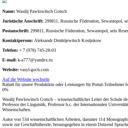
Name:
Wasilij Pawlowitsch Gotsch
Juristische Anschrift:
299811, Russische Föderation, Sewastopol, sel
Postanschrift:
299811, Russische Föderation, Sewastopol, selo Reserv
Kontaktperson:
Aleksandr Dmitrijewitsch Kostjukow
Telefon:
+ 7 (978) 745-28-03
E-mail:
k-a777@yandex.ru
Website:
vasyl-goch.com
Auf die Website wechseln
Rabatt für unsere Produktion oder Leistungen für Portal-Teilnehmer be
0%
Wasilij Pawlowitsch Gotsch – wissenschaftlicher Leiter der Schule d
Professor der Linguistik, Professor h.c. der Internationalen Universi
Wissenschaften.
Autor von 534 wissenschaftlichen Arbeiten, darunter 114 Monographie
sowie zur Geschäftstheorie, herausgegeben in einem Dutzend Sprache