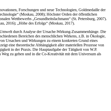
Innovationen, Forschungen und neue Technologien, Goldmedaille der
echnologie“ (Moskau, 2008); Höchster Orden der öffentlichen
tionalen Wettbewerbs „Gesundheitsfachmann“ (St. Petersburg, 2007).
skau, 2016); „Höhe des Erfolgs“ (Moskau, 2017).
 der Umwelt durch Analyse der Ursache-Wirkung-Zusammenhänge. Die
erschiedenen Bereichen des menschlichen Wirkens, z.B. in Ökologie,
te von Ursachen und Wirkungen zu einem konkreten Grund eines
igt eine theoretische Abhängigkeit aller materiellen Prozesse von
gkeit in der Praxis. Die Hauptaufgabe der Tätigkeit von W.P.
en Weg zu gehen und in die Co-Kreativität mit dem Universum als