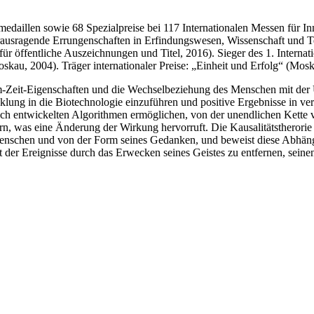
edaillen sowie 68 Spezialpreise bei 117 Internationalen Messen für 
ausragende Errungenschaften in Erfindungswesen, Wissenschaft und T
 öffentliche Auszeichnungen und Titel, 2016). Sieger des 1. Interna
skau, 2004). Träger internationaler Preise: „Einheit und Erfolg“ (Mo
 Raum-Zeit-Eigenschaften und die Wechselbeziehung des Menschen mit
klung in die Biotechnologie einzuführen und positive Ergebnisse in v
otsch entwickelten Algorithmen ermöglichen, von der unendlichen Ket
was eine Änderung der Wirkung hervorruft. Die Kausalitätstherorie ze
Menschen und von der Form seines Gedanken, und beweist diese Abhängi
 der Ereignisse durch das Erwecken seines Geistes zu entfernen, sein