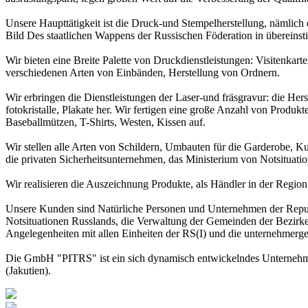
Unsere Haupttätigkeit ist die Druck-und Stempelherstellung, nämlich
Bild Des staatlichen Wappens der Russischen Föderation in über
Wir bieten eine Breite Palette von Druckdienstleistungen: Visitenka
verschiedenen Arten von Einbänden, Herstellung von Ordnern.
Wir erbringen die Dienstleistungen der Laser-und fräsgravur: die He
fotokristalle, Plakate her. Wir fertigen eine große Anzahl von Produk
Baseballmützen, T-Shirts, Westen, Kissen auf.
Wir stellen alle Arten von Schildern, Umbauten für die Garderobe, Ku
die privaten Sicherheitsunternehmen, das Ministerium von Notsituat
Wir realisieren die Auszeichnung Produkte, als Händler in der Regio
Unsere Kunden sind Natürliche Personen und Unternehmen der Republik
Notsituationen Russlands, die Verwaltung der Gemeinden der Bezirke d
Angelegenheiten mit allen Einheiten der RS(I) und die unternehmerg
Die GmbH "PITRS" ist ein sich dynamisch entwickelndes Unternehmen
(Jakutien).