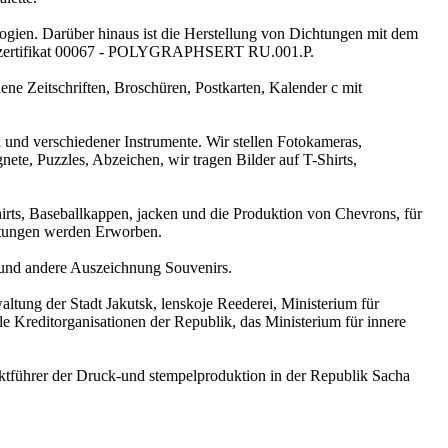
ogien. Darüber hinaus ist die Herstellung von Dichtungen mit dem
ätszertifikat 00067 - POLYGRAPHSERT RU.001.P.
ne Zeitschriften, Broschüren, Postkarten, Kalender c mit
 und verschiedener Instrumente. Wir stellen Fotokameras,
nete, Puzzles, Abzeichen, wir tragen Bilder auf T-Shirts,
hirts, Baseballkappen, jacken und die Produktion von Chevrons, für
chtungen werden Erworben.
e und andere Auszeichnung Souvenirs.
tung der Stadt Jakutsk, lenskoje Reederei, Ministerium für
e Kreditorganisationen der Republik, das Ministerium für innere
tführer der Druck-und stempelproduktion in der Republik Sacha