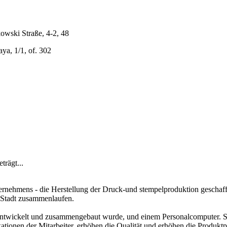
owski Straße, 4-2, 48
ya, 1/1, of. 302
trägt...
rnehmens - die Herstellung der Druck-und stempelproduktion geschaff
 Stadt zusammenlaufen.
ntwickelt und zusammengebaut wurde, und einem Personalcomputer. Sei
ationen der Mitarbeiter, erhöhen die Qualität und erhöhen die Produktpa