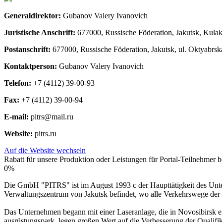
Generaldirektor:
Gubanov Valery Ivanovich
Juristische Anschrift:
677000, Russische Föderation, Jakutsk, Kulak
Postanschrift:
677000, Russische Föderation, Jakutsk, ul. Oktyabrska
Kontaktperson:
Gubanov Valery Ivanovich
Telefon:
+7 (4112) 39-00-93
Fax:
+7 (4112) 39-00-94
E-mail:
pitrs@mail.ru
Website:
pitrs.ru
Auf die Website wechseln
Rabatt für unsere Produktion oder Leistungen für Portal-Teilnehmer be
0%
Die GmbH "PITRS" ist im August 1993 c der Haupttätigkeit des Unte
Verwaltungszentrum von Jakutsk befindet, wo alle Verkehrswege der
Das Unternehmen begann mit einer Laseranlage, die in Novosibirsk e
ausrüstungspark, legen großen Wert auf die Verbesserung der Qualifik