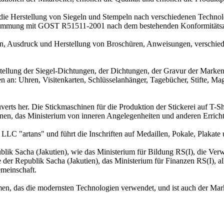
 die Herstellung von Siegeln und Stempeln nach verschiedenen Technol
einstimmung mit GOST R51511-2001 nach dem bestehenden Konformit
rten, Ausdruck und Herstellung von Broschüren, Anweisungen, verschiede
rstellung der Siegel-Dichtungen, der Dichtungen, der Gravur der Marken
ten an: Uhren, Visitenkarten, Schlüsselanhänger, Tagebücher, Stifte, Mag
verts her. Die Stickmaschinen für die Produktion der Stickerei auf T-S
ionen, das Ministerium von inneren Angelegenheiten und anderen Erri
n LLC "artans" und führt die Inschriften auf Medaillen, Pokale, Plakat
 Sacha (Jakutien), wie das Ministerium für Bildung RS(I), die Verwal
er Republik Sacha (Jakutien), das Ministerium für Finanzen RS(I), all
emeinschaft.
, das die modernsten Technologien verwendet, und ist auch der Mark