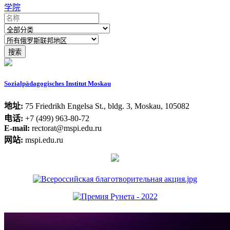
学院
Sozialpädagogisches Institut Moskau
地址:
75 Friedrikh Engelsa St., bldg. 3, Moskau, 105082
电话:
+7 (499) 963-80-72
E-mail:
rectorat@mspi.edu.ru
网站:
mspi.edu.ru