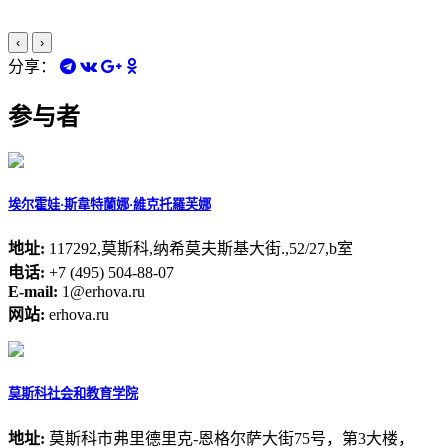
‹
›
分享：
参与者
埃尔霍娃·斯韋特蘭娜·維克托羅芙娜
地址:
117292,莫斯科,纳希莫夫斯基大街.,52/27,b室
电话:
+7 (495) 504-88-07
E-mail:
1@erhova.ru
网站:
erhova.ru
莫斯科社会和教育学院
地址:
莫斯科市弗里德里克-恩格尔萨大街75号，第3大楼，