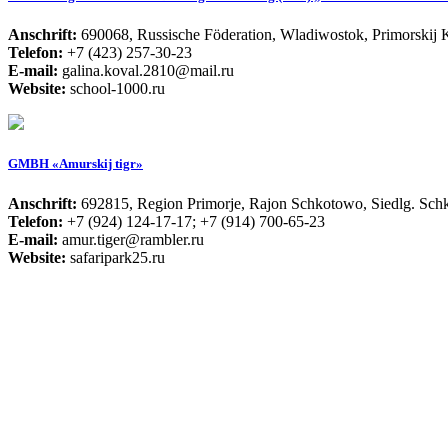
Anschrift:
690068, Russische Föderation, Wladiwostok, Primorskij Kr
Telefon:
+7 (423) 257-30-23
E-mail:
galina.koval.2810@mail.ru
Website:
school-1000.ru
GMBH «Amurskij tigr»
Anschrift:
692815, Region Primorje, Rajon Schkotowo, Siedlg. Schk
Telefon:
+7 (924) 124-17-17; +7 (914) 700-65-23
E-mail:
amur.tiger@rambler.ru
Website:
safaripark25.ru