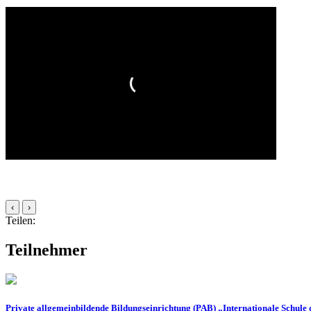
‹
›
Teilen:
Teilnehmer
Private allgemeinbildende Bildungseinrichtung (PAB) „Internationale Schule