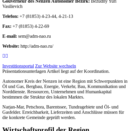
Gouverneur des Nenzen Autonomer Bezirk:
Bezudny Yuri
Vasilievich
Telefon:
+7 (81853) 4-23-44, 4-21-13
Fax:
+7 (81853) 4-22-69
E-mail:
sem@adm-nao.ru
Website:
http://adm-nao.ru/
Investitionsportal
Zur Website wechseln
Präsentationsunterlagen Artikel liegt auf der Koordination.
Autonomer Kreis der Nenzen ist eine Region mit Schwerpunkten in
Öl und Gas, Bergbau, Energie, Verkehr, Bau, Kommunikation und
Norddienste. Ressourcen, Unternehmen und Humankapital
bestimmen die Struktur des lokalen Marktes.
Narjan-Mar, Petschora, Barentssee, Tundragebiete und Öl- und
Gasfelder. Erreichbarkeit, Lieferzeiten und Anschlüsse müssen für
die konkrete Gemeinde geprüft werden.
Wirtschaftsprofil der Region