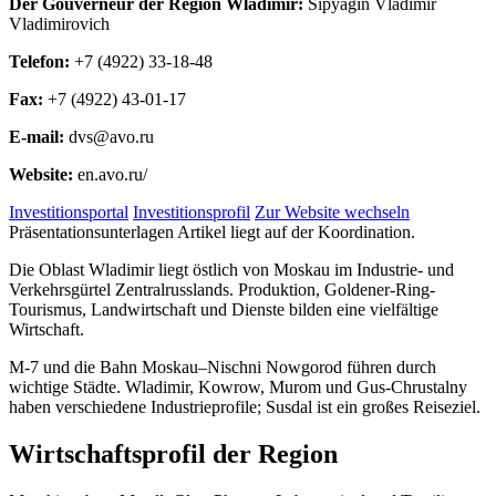
Der Gouverneur der Region Wladimir:
Sipyagin Vladimir
Vladimirovich
Telefon:
+7 (4922) 33-18-48
Fax:
+7 (4922) 43-01-17
E-mail:
dvs@avo.ru
Website:
en.avo.ru/
Investitionsportal
Investitionsprofil
Zur Website wechseln
Präsentationsunterlagen Artikel liegt auf der Koordination.
Die Oblast Wladimir liegt östlich von Moskau im Industrie- und
Verkehrsgürtel Zentralrusslands. Produktion, Goldener-Ring-
Tourismus, Landwirtschaft und Dienste bilden eine vielfältige
Wirtschaft.
M-7 und die Bahn Moskau–Nischni Nowgorod führen durch
wichtige Städte. Wladimir, Kowrow, Murom und Gus-Chrustalny
haben verschiedene Industrieprofile; Susdal ist ein großes Reiseziel.
Wirtschaftsprofil der Region