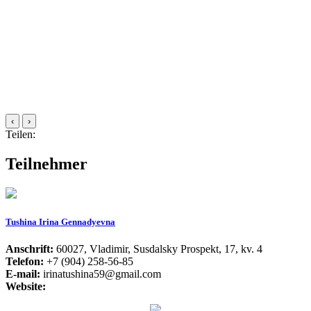
‹
›
Teilen:
Teilnehmer
Tushina Irina Gennadyevna
Anschrift:
60027, Vladimir, Susdalsky Prospekt, 17, kv. 4
Telefon:
+7 (904) 258-56-85
E-mail:
irinatushina59@gmail.com
Website: