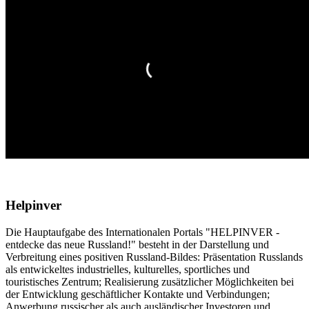
Helpinver
Die Hauptaufgabe des Internationalen Portals "HELPINVER -
entdecke das neue Russland!" besteht in der Darstellung und
Verbreitung eines positiven Russland-Bildes: Präsentation Russlands
als entwickeltes industrielles, kulturelles, sportliches und
touristisches Zentrum; Realisierung zusätzlicher Möglichkeiten bei
der Entwicklung geschäftlicher Kontakte und Verbindungen;
Anwerbung russischer als auch ausländischer Investoren und