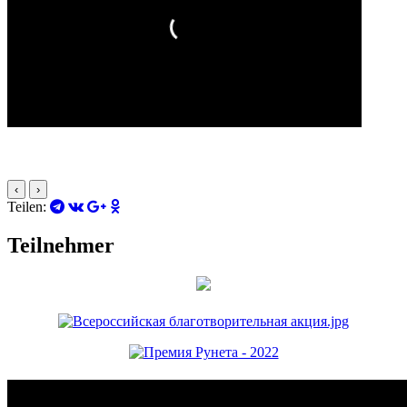
‹
›
Teilen:
Teilnehmer