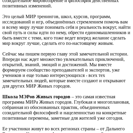
созидательное мировоззрение и философия действенных
позитивных изменений.
Это целый МИР тренингов, школ, курсов, программ,
исследований и игр, объединённых стремлением помочь вам
и всему миру лучше понимать себя и реальность вокруг, найти
свой путь и силы идти по нему, обрести единомышленников и
быть вместе с теми, кого тоже ведет вперед желание сделать
мир вокруг лучше, сделать его по-настоящему живым.
Сейчас мы пишем первую главу этой замечательной истории.
Впереди нас ждет множество увлекательных приключений,
открытий, знаний, эмоций и достижений. Мы вместе
формируем сообщество преподавателей и экспертов, уже
учеников и еще только интересующихся - всех тех
замечательных людей, которые вместе создают и открывают
для других МИР Живых городов.
Школа МЭРов Живых городов
– это самая известная
программа МИРа Живых городов. Глубокая и многоплановая,
собранная из обоснованных практик, объединенных
созидательной философией и нацеленностью на конкретные
позитивные перемены, заметные для жителей уже сегодня.
Ее участники живут во всех регионах страны – от Дальнего