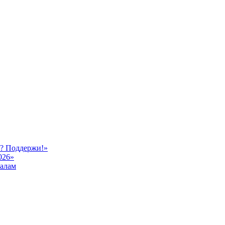
ь? Поддержи!»
026»
иалам