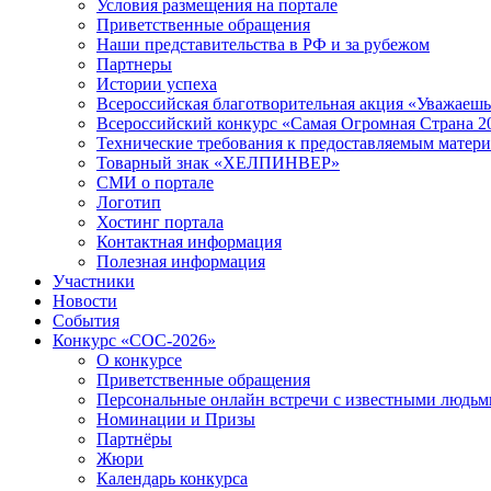
Условия размещения на портале
Приветственные обращения
Наши представительства в РФ и за рубежом
Партнеры
Истории успеха
Всероссийская благотворительная акция «Уважаеш
Всероссийский конкурс «Самая Огромная Страна 2
Технические требования к предоставляемым матер
Товарный знак «ХЕЛПИНВЕР»
СМИ о портале
Логотип
Хостинг портала
Контактная информация
Полезная информация
Участники
Новости
События
Конкурс «СОС-2026»
О конкурсе
Приветственные обращения
Персональные онлайн встречи с известными людь
Номинации и Призы
Партнёры
Жюри
Календарь конкурса