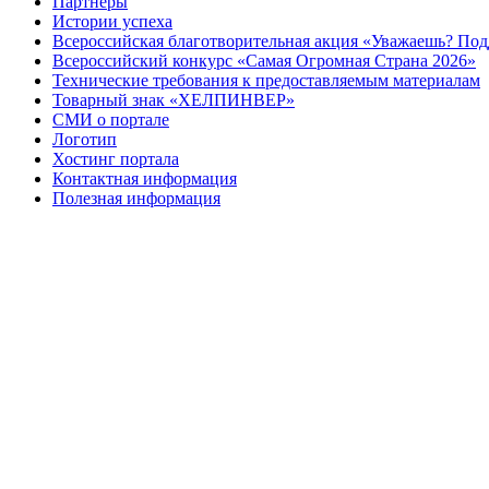
Партнеры
Истории успеха
Всероссийская благотворительная акция «Уважаешь? По
Всероссийский конкурс «Самая Огромная Страна 2026»
Технические требования к предоставляемым материалам
Товарный знак «ХЕЛПИНВЕР»
СМИ о портале
Логотип
Хостинг портала
Контактная информация
Полезная информация