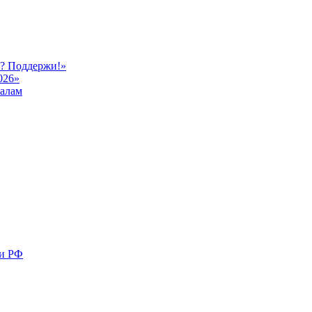
ь? Поддержи!»
026»
иалам
ми РФ