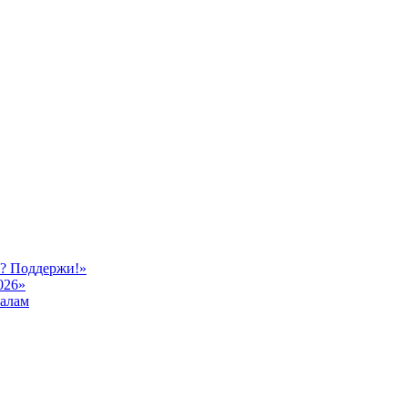
 src="
https://cp.beget.com/promo_data/static/static100x100_9.png&quo
ь? Поддержи!»
026»
иалам