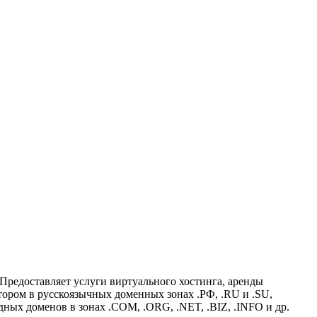
 Предоставляет услуги
виртуального хостинга
, аренды
атором в русскоязычных доменных зонах
.РФ
,
.RU
и
.SU
,
дных доменов в зонах
.COM
,
.ORG
,
.NET
,
.BIZ
,
.INFO
и др.