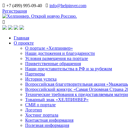
<a href="
https://beget.com/?id=236020&quot
; target="_blank"><img
+7 (499) 995-09-40
info@helpinver.com
Регистрация
Главная
О проекте
О портале «Хелпинвер»
Наши достижения и благодарности
Условия размещения на портале
Приветственные обращения
Наши представительства в РФ и за рубежом
Партнеры
Истории успеха
Всероссийская благотворительная акция «Уважаеш
Всероссийский конкурс «Самая Огромная Страна 2
Технические требования к предоставляемым матер
Товарный знак «ХЕЛПИНВЕР»
СМИ о портале
Логотип
Хостинг портала
Контактная информация
Полезная информация