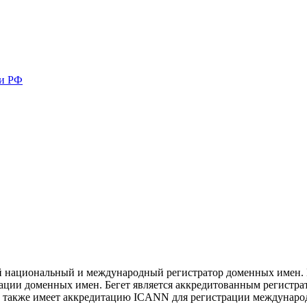
ми РФ
ый национальный и международный
регистратор доменных имен
.
рации
доменных имен
. Бегет является аккредитованным регистр
 а также имеет аккредитацию
ICANN
для регистрации междунаро