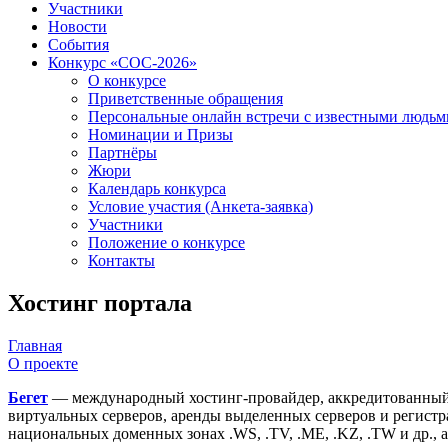
Участники
Новости
События
Конкурс «СОС-2026»
О конкурсе
Приветственные обращения
Персональные онлайн встречи с известными людь
Номинации и Призы
Партнёры
Жюри
Календарь конкурса
Условие участия (Анкета-заявка)
Участники
Положение о конкурсе
Контакты
Хостинг портала
Главная
О проекте
Бегет
— международный
хостинг-провайдер
, аккредитованн
виртуальных серверов
, аренды
выделенных серверов
и регист
национальных доменных зонах
.WS
,
.TV
,
.ME
,
.KZ
,
.TW
и др.,