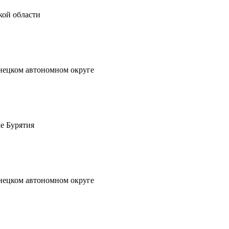
кой области
нецком автономном округе
е Бурятия
Ненецком автономном округе