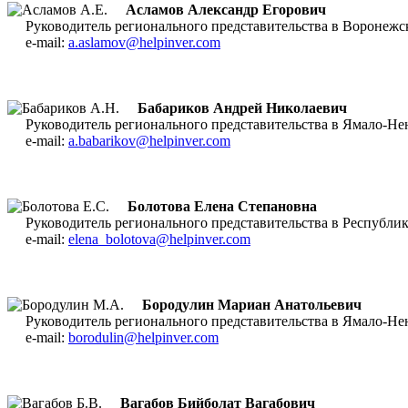
Асламов
Александр Егорович
Руководитель регионального представительства в Воронежс
e-mail:
a.aslamov@helpinver.com
Бабариков Андрей Николаевич
Руководитель регионального представительства в Ямало-Не
e-mail:
a.babarikov@helpinver.com
Болотова Елена Степановна
Руководитель регионального представительства в Республик
e-mail:
elena_bolotova@helpinver.com
Бородулин Мариан
Анатольевич
Руководитель регионального представительства в Ямало-
e-mail:
borodulin@helpinver.com
Вагабов Бийболат Вагабович