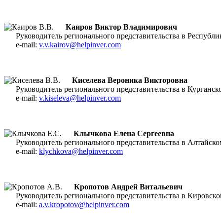
Каиров Виктор Владимирович
Руководитель регионального представительства в Респуб
e-mail:
v.v.kairov@helpinver.com
Киселева Вероника Викторовна
Руководитель регионального представительства в Курган
e-mail:
v.kiseleva@helpinver.com
Клычкова Елена Сергеевна
Руководитель регионального представительства в Алтайс
e-mail:
klychkova@helpinver.com
Кропотов Андрей Витальевич
Руководитель регионального представительства в Кировс
e-mail:
a.v.kropotov@helpinver.com