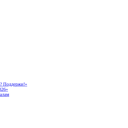
ь? Поддержи!»
026»
иалам