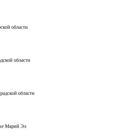
ирской области
дской области
нградской области
блике Марий Эл