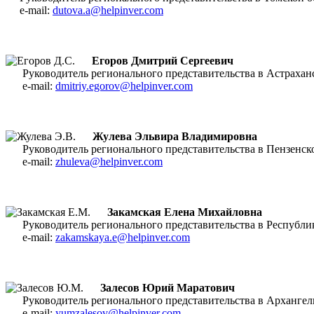
e-mail:
dutova.a@helpinver.com
Егоров Дмитрий Сергеевич
Руководитель регионального представительства в Астрах
e-mail:
dmitriy.egorov@helpinver.com
Жулева Эльвира
Владимировна
Руководитель регионального представительства в Пензен
e-mail:
zhuleva@helpinver.com
Закамская Елена Михайловна
Руководитель регионального представительства в Респу
e-mail:
zakamskaya.e@helpinver.com
Залесов Юрий Маратович
Руководитель регионального представительства в Арханг
e-mail:
yumzalesov@helpinver.com