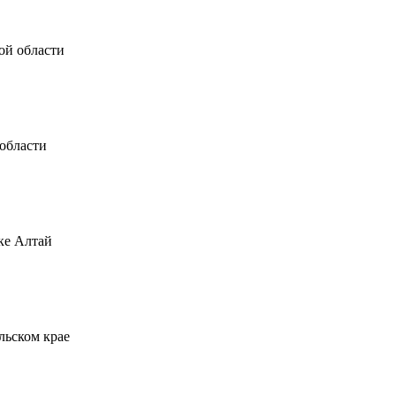
ской области
й области
лике Алтай
польском крае