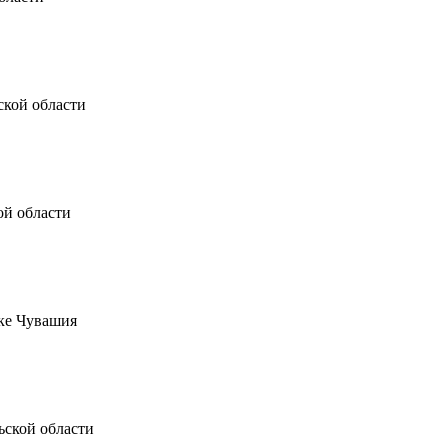
анской области
ской области
блике Чувашия
ельской области