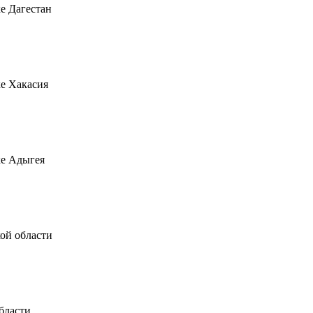
лике Дагестан
ике Хакасия
лике Адыгея
вской области
бласти