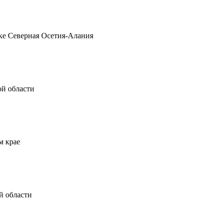
лике Северная Осетия-Алания
ской области
ком крае
кой области