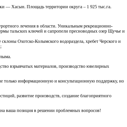
еки — Хасын. Площадь территории округа – 1 925 тыс.га.
урортного лечения в области. Уникальным рекреационно-
ермы тальских ключей и сапропели пресноводных озер Щучье и
е склоны Охотско-Колымского водораздела, хребет Черского и
;
олыма.
одство взрывчатых материалов, производство ювелирных
 не только информационную и консультационную поддержку, но
тиций, развитие производств, создание благоприятного
жна ваша позиция в решении проблемных вопросов!