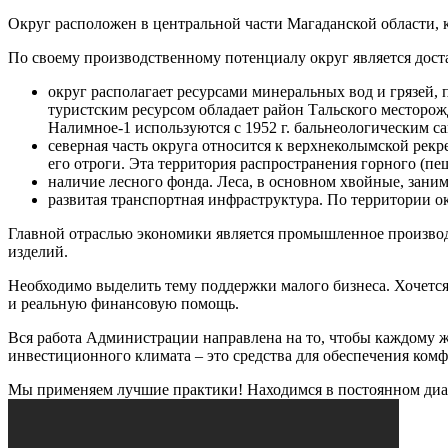
Округ расположен в центральной части Магаданской области, к
По своему производственному потенциалу округ является дос
округ располагает ресурсами минеральных вод и грязей,
туристским ресурсом обладает район Тальского месторо
Налимное-1 используются с 1952 г. бальнеологическим с
северная часть округа относится к верхнеколымской рек
его отроги. Эта территория распространения горного (п
наличие лесного фонда. Леса, в основном хвойные, зани
развитая транспортная инфраструктура. По территории о
Главной отраслью экономики является промышленное производс
изделий.
Необходимо выделить тему поддержки малого бизнеса. Хочется
и реальную финансовую помощь.
Вся работа Администрации направлена на то, чтобы каждому ж
инвестиционного климата – это средства для обеспечения ком
Мы применяем лучшие практики! Находимся в постоянном диа