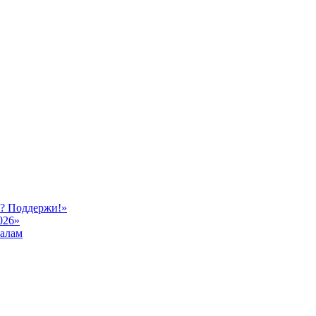
ь? Поддержи!»
026»
иалам