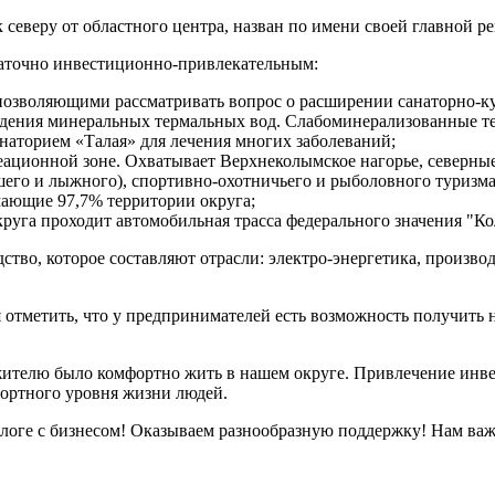
 северу от областного центра, назван по имени своей главной р
таточно инвестиционно-привлекательным:
 позволяющими рассматривать вопрос о расширении санаторно-к
ждения минеральных термальных вод. Слабоминерализованные т
анаторием «Талая» для лечения многих заболеваний;
реационной зоне. Охватывает Верхнеколымское нагорье, северны
ешего и лыжного), спортивно-охотничьего и рыболовного туризма
мающие 97,7% территории округа;
круга проходит автомобильная трасса федерального значения "К
тво, которое составляют отрасли: электро-энергетика, произв
 отметить, что у предпринимателей есть возможность получить
ителю было комфортно жить в нашем округе. Привлечение инвес
фортного уровня жизни людей.
логе с бизнесом! Оказываем разнообразную поддержку! Нам ва