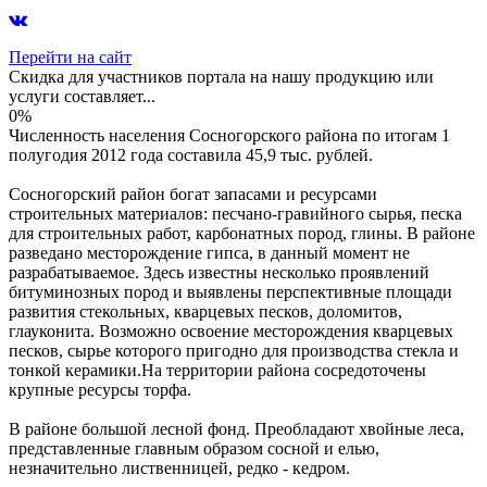
Перейти на сайт
Скидка для участников портала на нашу продукцию или
услуги составляет...
0%
Численность населения Сосногорского района по итогам 1
полугодия 2012 года составила 45,9 тыс. рублей.
Сосногорский район богат запасами и ресурсами
строительных материалов: песчано-гравийного сырья, песка
для строительных работ, карбонатных пород, глины. В районе
разведано месторождение гипса, в данный момент не
разрабатываемое. Здесь известны несколько проявлений
битуминозных пород и выявлены перспективные площади
развития стекольных, кварцевых песков, доломитов,
глауконита. Возможно освоение месторождения кварцевых
песков, сырье которого пригодно для производства стекла и
тонкой керамики.На территории района сосредоточены
крупные ресурсы торфа.
В районе большой лесной фонд. Преобладают хвойные леса,
представленные главным образом сосной и елью,
незначительно лиственницей, редко - кедром.