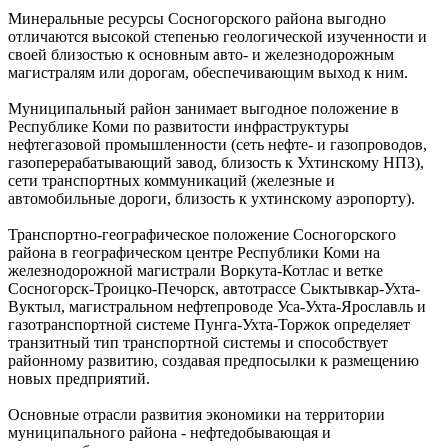
Минеральные ресурсы Сосногорского района выгодно
отличаются высокой степенью геологической изученности и
своей близостью к основным авто- и железнодорожным
магистралям или дорогам, обеспечивающим выход к ним.
Муниципальный район занимает выгодное положение в
Республике Коми по развитости инфраструктуры
нефтегазовой промышленности (сеть нефте- и газопроводов,
газоперерабатывающий завод, близость к Ухтинскому НПЗ),
сети транспортных коммуникаций (железные и
автомобильные дороги, близость к ухтинскому аэропорту).
Транспортно-географическое положение Сосногорского
района в географическом центре Республики Коми на
железнодорожной магистрали Воркута-Котлас и ветке
Сосногорск-Троицко-Печорск, автотрассе Сыктывкар-Ухта-
Вуктыл, магистральном нефтепроводе Уса-Ухта-Ярославль и
газотранспортной системе Пунга-Ухта-Торжок определяет
транзитный тип транспортной системы и способствует
районному развитию, создавая предпосылки к размещению
новых предприятий.
Основные отрасли развития экономики на территории
муниципального района - нефтедобывающая и