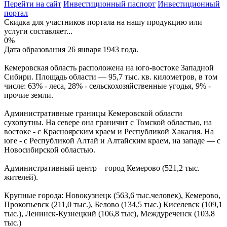
Перейти на сайт
Инвестиционный паспорт
Инвестиционный
портал
Скидка для участников портала на нашу продукцию или
услуги составляет...
0%
Дата образования 26 января 1943 года.
Кемеровская область расположена на юго-востоке Западной
Сибири. Площадь области — 95,7 тыс. кв. километров, в том
числе: 63% - леса, 28% - сельскохозяйственные угодья, 9% -
прочие земли.
Административные границы Кемеровской области
сухопутны. На севере она граничит с Томской областью, на
востоке - с Красноярским краем и Республикой Хакасия. На
юге - с Республикой Алтай и Алтайским краем, на западе — с
Новосибирской областью.
Административный центр – город Кемерово (521,2 тыс.
жителей).
Крупные города: Новокузнецк (563,6 тыс.человек), Кемерово,
Прокопьевск (211,0 тыс.), Белово (134,5 тыс.) Киселевск (109,1
тыс.), Ленинск-Кузнецкий (106,8 тыс), Междуреченск (103,8
тыс.)