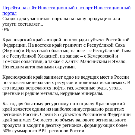
Перейти на сайт
Инвестиционный паспорт
Инвестиционный
портал
Скидка для участников портала на нашу продукцию или
услуги составляет...
0%
Красноярский край - второй по площади субъект Российской
Федерации. На востоке край граничит с Республикой Саха
(Якутия) и Иркутской областью, на юге – с Республикой Тыва
и с Республикой Хакасией, на западе – с Кемеровской и
Томской областями, а также с Ханты-Мансийским и Ямало-
Ненецким автономными округами.
Красноярский край занимает одно из ведущих мест в России
по запасам минеральных ресурсов и полезных ископаемых. В
его недрах встречаются нефть, газ, железные руды, уголь,
цветные и редкие металлы, нерудные минералы.
Благодаря богатому ресурсному потенциалу Красноярский
край является одним из наиболее индустриально развитых
регионов России. Среди 85 субъектов Российской Федерации
край занимает 9-е место по объему валового регионального
продукта и входит в десятку регионов, формирующих более
50% суммарного ВРП регионов России.