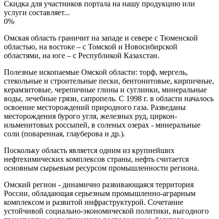
Скидка для участников портала на нашу продукцию или
услуги составляет...
0%
Омская область граничит на западе и севере с Тюменской
областью, на востоке – с Томской и Новосибирской
областями, на юге – с Республикой Казахстан.
Полезные ископаемые Омской области: торф, мергель,
стекольные и строительные пески, бентонитовые, кирпичные,
керамзитовые, черепичные глины и суглинки, минеральные
воды, лечебные грязи, сапропель. С 1998 г. в области началось
освоение месторождений природного газа. Разведаны
месторождения бурого угля, железных руд, циркон-
ильменитовых россыпей, в соленых озерах - минеральные
соли (поваренная, глауберова и др.).
Поскольку область является одним из крупнейших
нефтехимических комплексов страны, нефть считается
основным сырьевым ресурсом промышленности региона.
Омский регион - динамично развивающаяся территория
России, обладающая серьезным промышленно-аграрным
комплексом и развитой инфраструктурой. Сочетание
устойчивой социально-экономической политики, выгодного