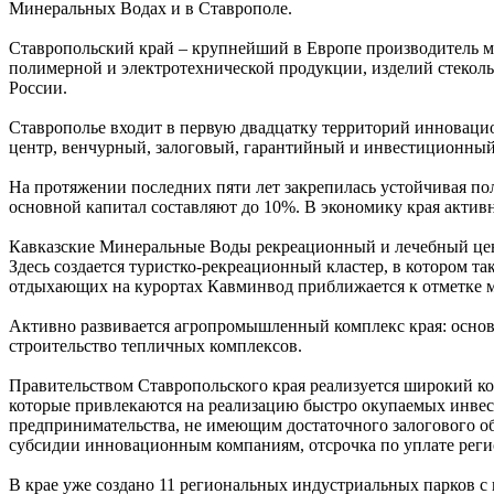
Минеральных Водах и в Ставрополе.
Ставропольский край – крупнейший в Европе производитель м
полимерной и электротехнической продукции, изделий стекол
России.
Ставрополье входит в первую двадцатку территорий инноваци
центр, венчурный, залоговый, гарантийный и инвестиционный
На протяжении последних пяти лет закрепилась устойчивая п
основной капитал составляют до 10%. В экономику края актив
Кавказские Минеральные Воды рекреационный и лечебный цент
Здесь создается туристко-рекреационный кластер, в котором т
отдыхающих на курортах Кавминвод приближается к отметке м
Активно развивается агропромышленный комплекс края: основ
строительство тепличных комплексов.
Правительством Ставропольского края реализуется широкий ко
которые привлекаются на реализацию быстро окупаемых инвест
предпринимательства, не имеющим достаточного залогового об
субсидии инновационным компаниям, отсрочка по уплате реги
В крае уже создано 11 региональных индустриальных парков 