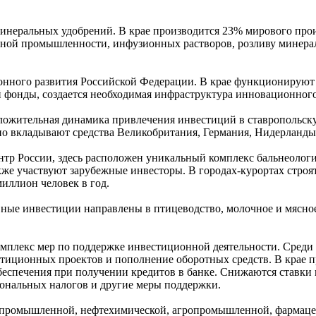
инеральных удобрений. В крае производится 23% мирового про
ьной промышленности, инфузионных растворов, розливу минера
онного развития Российской Федерации. В крае функционируют
 фонды, создается необходимая инфраструктура инновационного
оложительная динамика привлечения инвестиций в ставропольск
но вкладывают средства Великобритания, Германия, Нидерланды,
р России, здесь расположен уникальный комплекс бальнеологич
акже участвуют зарубежные инвесторы. В городах-курортах строя
иллион человек в год.
ные инвестиции направлены в птицеводство, молочное и мясное
мплекс мер по поддержке инвестиционной деятельности. Среди 
иционных проектов и пополнение оборотных средств. В крае пр
еспечения при получении кредитов в банке. Снижаются ставки 
ональных налогов и другие меры поддержки.
с промышленной, нефтехимической, агропромышленной, фармаце