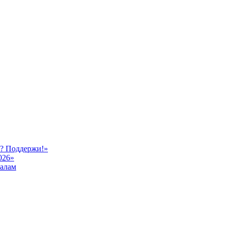
ь? Поддержи!»
026»
иалам