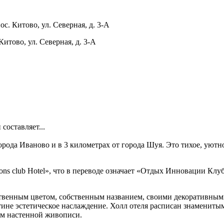
с. Китово, ул. Северная, д. 3-А
Китово, ул. Северная, д. 3-А
составляет...
орода Иваново и в 3 километрах от города Шуя. Это тихое, уютн
tions club Hotel», что в переводе означает «Отдых Инновации К
ственным цветом, собственным названием, своими декоративны
ине эстетическое наслаждение. Холл отеля расписан знаменит
ом настенной живописи.