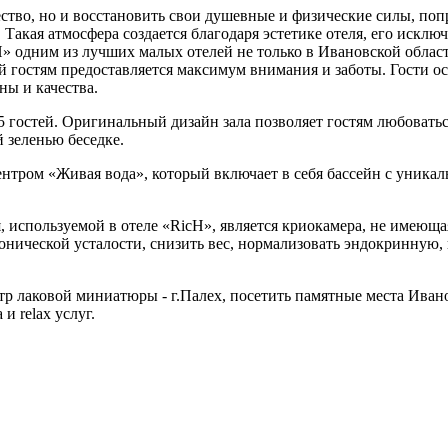
ство, но и восстановить свои душевные и физические силы, попр
а. Такая атмосфера создается благодаря эстетике отеля, его искл
» одним из лучших малых отелей не только в Ивановской област
й гостям предоставляется максимум внимания и заботы. Гости ос
ны и качества.
45 гостей. Оригинальный дизайн зала позволяет гостям любоват
 зеленью беседке.
центром «Живая вода», который включает в себя бассейн с уника
, используемой в отеле «RicH», является криокамера, не имеющ
нической усталости, снизить вес, нормализовать эндокринную,
тр лаковой миниатюры - г.Палех, посетить памятные места Ивано
и relax услуг.