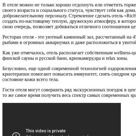
В отеле можно не только хорошо отдохнуть или отметить торже
своего возраста и социального статуса, чувствует себя как дом
доброжелательному персоналу. Стремление сделать отель «RicH
создать по-настоящему теплую, дружескую атмосферу, в которо
свою очередь, позволяет добиваться отличного соотношения це
Ресторан отеля - это уютный каминный зал, рассчитанный на 
рыбами в огромных аквариумах и даже расположиться в увитой
Как уже отмечалось, отель располагает собственным wellness-
финской сауны и русской бани, криокамеру,spa и relax зоны.
Безусловно, еще одной современной технологией оздоровления
криотерапии помогают повысить иммунитет, снять синдром хро
состояние кожи всего тела.
Гости отеля могут совершить ряд экскурсионных поездок в цен
то же самое время получить весь спектр самых современных spa 