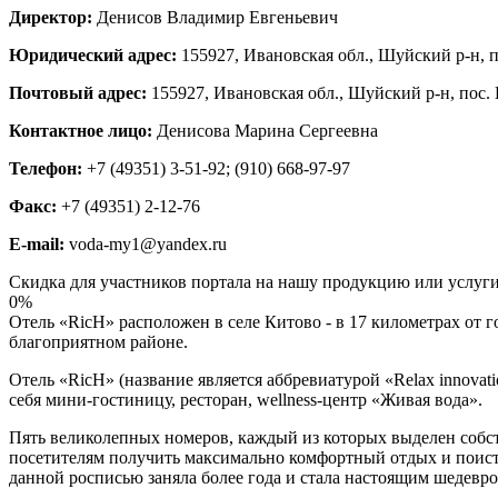
Директор:
Денисов Владимир Евгеньевич
Юридический адрес:
155927, Ивановская обл., Шуйский р-н, по
Почтовый адрес:
155927, Ивановская обл., Шуйский р-н, пос. 
Контактное лицо:
Денисова Марина Сергеевна
Телефон:
+7 (49351) 3-51-92; (910) 668-97-97
Факс:
+7 (49351) 2-12-76
E-mail:
voda-my1@yandex.ru
Скидка для участников портала на нашу продукцию или услуги 
0%
Отель «RicH» расположен в селе Китово - в 17 километрах от г
благоприятном районе.
Отель «RicH» (название является аббревиатурой «Relax innova
себя мини-гостиницу, ресторан, wellness-центр «Живая вода».
Пять великолепных номеров, каждый из которых выделен соб
посетителям получить максимально комфортный отдых и поист
данной росписью заняла более года и стала настоящим шедевр