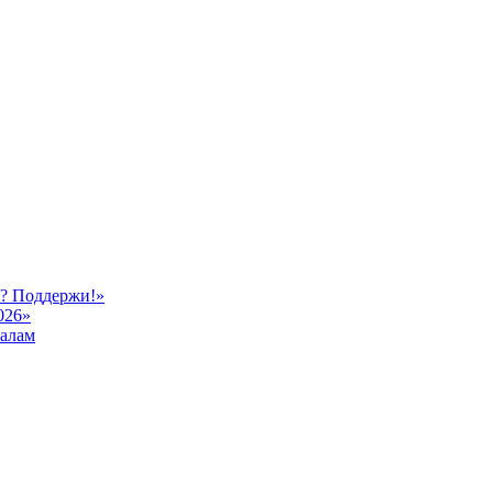
ь? Поддержи!»
026»
иалам