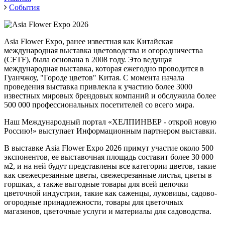
События
Asia
Flower
Expo
,
ранее
известная
как
Китайская
международная
выставка
цветоводства
и
огородничества
(
CFTF
)
,
была
основана
в
2008
 году
.
Это
ведущая
международная
выставка
, которая 
ежегодно
проводится
в
Гуанчжоу
,
"
Городе
цветов
"
Китая
.
С
 момента 
начала
проведения
выставка
привлекла
к
участию
более
3000
известных
мировых
брендовых
компаний
и
обслужила
более
500
 000 
профессиональных
посетителей
со
всего
мира
.
Наш Международный портал «ХЕЛПИНВЕР - открой новую
Россию!» выступает Информационным партнером выставки.
В
выставке
Asia
Flower
Expo
2026
примут
участие
около
500
экспонентов
,
 ее 
выставочная
площадь
 составит 
более
 30 
000
м2
,
и
 на ней будут представлены все 
категории
 цветов, 
такие
как
свежесрезанные
цветы
,
свежесрезанные
листья
,
цветы
 в 
горшках
,
а
также
выгодные
товары
для
всей
цепочки
цветочной
индустрии
, 
такие
как
саженцы
,
луковицы
,
 садово-
огородные
принадлежности
,
 товары для 
цветочных
магазинов
,
цветочные
услуги
и
материалы
 для 
садоводства
.