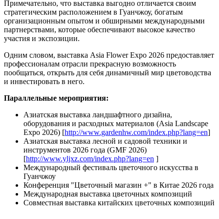
Примечательно
,
 что 
выставка
выгодно
отличается
своим
стратегическим
расположением
в
Гуанчжоу
,
богатым
организационным
опытом
и
обширными
международными
партнерствами
, 
которые
обеспечивают
высокое
качество
участия
и
экспозиции
.
Одним
словом
,
 выставка 
Asia
Flower
Expo
2026
предоставляет
профессионалам
отрасли
прекрасную
возможность
пообщаться
,
открыть
для
 себя 
динамичный
мир
цветоводства
и
инвестировать
в
 него
.
Параллельные
мероприятия
: 
Азиатская
 выставка 
ландшафтного
дизайна
,
оборудования
и
расходных
 материалов 
(
Asia
Landscape
Expo
2026
)
[
http://www.gardenhw.com/index.php?lang=en
]
Азиатская
выставка
лесной
и
садовой
техники
и
инструментов
2026
 года 
(
GMF
2026
)
[
http://www.yljxz.com/index.php?lang=en
]
Международный
фестиваль
цветочного
искусства
 в 
Гуанчжоу
Конференция
"
Цветочный
магазин
+
"
 в 
Китае
2026
 года
Международная
 выставка 
цветочных
композиций
Совместная
выставка
китайских
цветочных
композиций